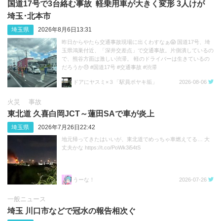
国道17号で3台絡む事故 軽乗用車が大きく変形 3人けが
埼玉･北本市
埼玉県
2026年8月6日13:31
昨日からやたら交通事故現場に出くわすなぁ😱 国道17号、埼
玉県鴻巣付近、「深井交差点」で交通事故。片側潰しているの
で、熊谷方面は激しい渋滞。 軽のドライバーは生きているの
だろうか😓 #国道17号 #交通事故 #渋滞
https://t.co/sGeXdbCMfk
ドアにヤスミ×３「駅員ボヤキ垢」
2026-08-06
火災
事故
東北道 久喜白岡JCT～蓮田SAで車が炎上
埼玉県
2026年7月26日22:42
地元帰ってきたはいいが、東北道でめっちゃ車燃えてる… 大
丈夫かな https://t.co/PoWk3i54tS
うーな！
2026-07-26
一般ニュース
埼玉 川口市などで冠水の報告相次ぐ