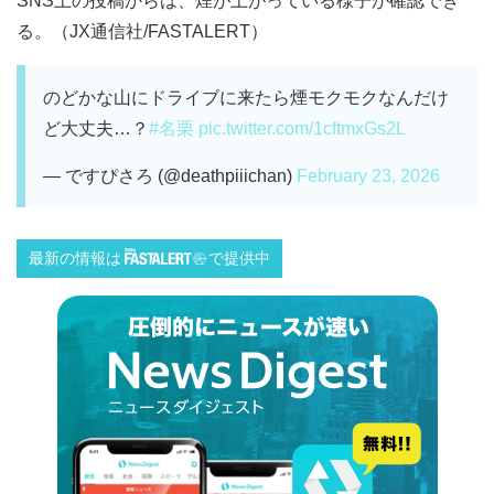
SNS上の投稿からは、煙が上がっている様子が確認でき
る。（JX通信社/FASTALERT）
のどかな山にドライブに来たら煙モクモクなんだけ
ど大丈夫…？
#名栗
pic.twitter.com/1cftmxGs2L
— ですぴさろ (@deathpiiichan)
February 23, 2026
最新の情報は
で提供中