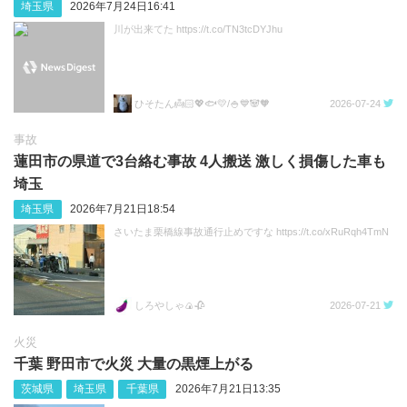
埼玉県
2026年7月24日16:41
川が出来てた https://t.co/TN3tcDYJhu
ひそたん👼🏻💖🐟️💛/🍚💙🐼🧡
2026-07-24
事故
蓮田市の県道で3台絡む事故 4人搬送 激しく損傷した車も
埼玉
埼玉県
2026年7月21日18:54
さいたま栗橋線事故通行止めですな https://t.co/xRuRqh4TmN
しろやしゃ🍙🥀
2026-07-21
火災
千葉 野田市で火災 大量の黒煙上がる
茨城県
埼玉県
千葉県
2026年7月21日13:35