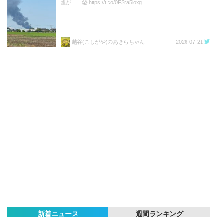
煙が……😱 https://t.co/0FSra5loxg
越谷(こしがや)のあきらちゃん
2026-07-21
新着ニュース
週間ランキング