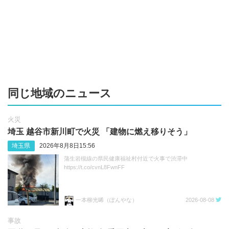
同じ地域のニュース
火災
埼玉 越谷市新川町で火災 「建物に燃え移りそう」
埼玉県
2026年8月8日15:56
蒲生岩槻線の県民健康福祉村付近で火事で渋滞中
https://t.co/cvnL8FwnFF
一本柳光唏（ぽんやな）
2026-08-08
事故