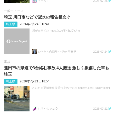
うーな！
2026-07-26
一般ニュース
埼玉 川口市などで冠水の報告相次ぐ
埼玉県
2026年7月24日16:41
川が出来てた https://t.co/TN3tcDYJhu
ひそたん👼🏻💖🐟️💛/🍚💙🐼🧡
2026-07-24
事故
蓮田市の県道で3台絡む事故 4人搬送 激しく損傷した車も
埼玉
埼玉県
2026年7月21日18:54
さいたま栗橋線事故通行止めですな https://t.co/xRuRqh4TmN
しろやしゃ🍙🥀
2026-07-21