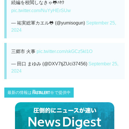
続編を校閲しなきゃ🐸ﾊﾔｸ
pic.twitter.com/NuYyHErSUw
— 祐実総軍カエル🐸 (@yumisogun)
September 25,
2024
三郷市 火事
pic.twitter.com/skGCz5kI1O
— 田口 まゆみ (@DXV7tjZUci37456)
September 25,
2024
最新の情報は
で提供中