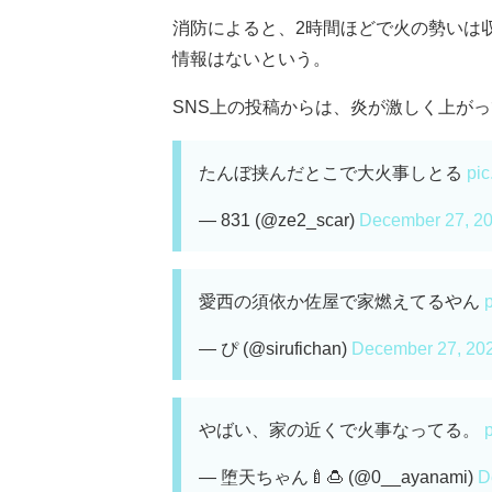
消防によると、2時間ほどで火の勢いは
情報はないという。
SNS上の投稿からは、炎が激しく上がって
たんぼ挟んだとこで大火事しとる
pic
— 831 (@ze2_scar)
December 27, 2
愛西の須依か佐屋で家燃えてるやん
— ぴ (@sirufichan)
December 27, 20
やばい、家の近くで火事なってる。
— 堕天ちゃん🍼🍮 (@0__ayanami)
D