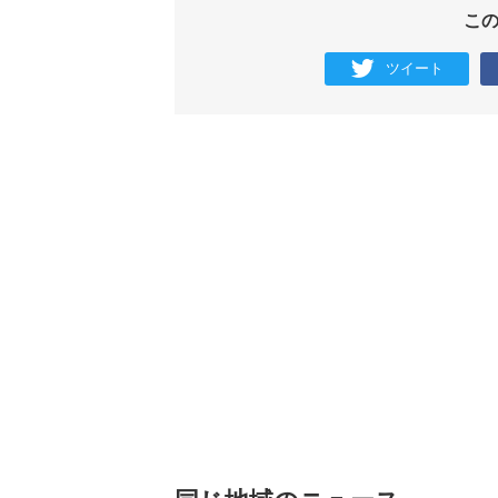
こ
ツイート