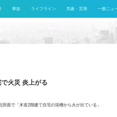
件
事故
ライフライン
気象・災害
一般ニュ
宅で火災 炎上がる
町北田面で「木造2階建て住宅の浴槽から火が出ている」