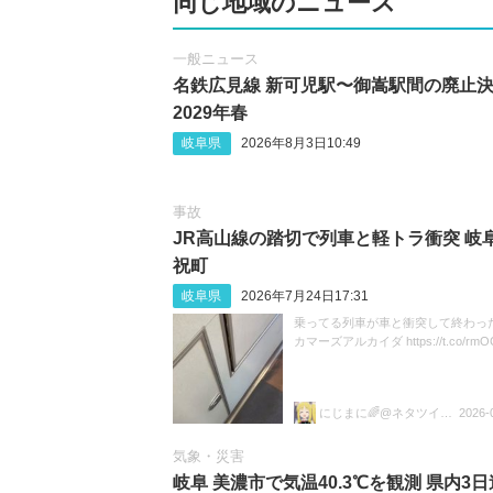
同じ地域のニュース
一般ニュース
名鉄広見線 新可児駅〜御嵩駅間の廃止
2029年春
岐阜県
2026年8月3日10:49
事故
JR高山線の踏切で列車と軽トラ衝突 岐
祝町
岐阜県
2026年7月24日17:31
乗ってる列車が車と衝突して終わった
カマーズアルカイダ https://t.co/rmOC
にじまに🌈@ネタツイ&尖閣部🥳🥳
2026-
気象・災害
岐阜 美濃市で気温40.3℃を観測 県内3