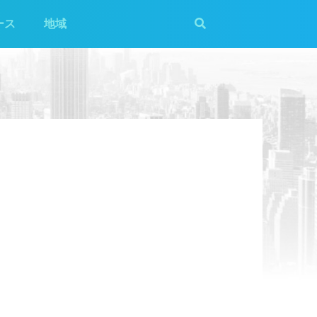
ース
地域