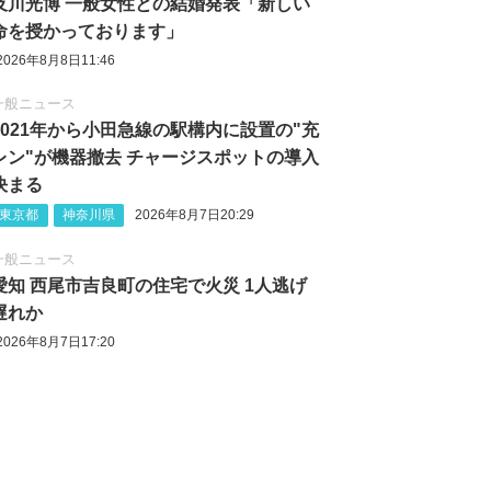
及川光博 一般女性との結婚発表「新しい
命を授かっております」
2026年8月8日11:46
一般ニュース
2021年から小田急線の駅構内に設置の"充
レン"が機器撤去 チャージスポットの導入
決まる
東京都
神奈川県
2026年8月7日20:29
一般ニュース
愛知 西尾市吉良町の住宅で火災 1人逃げ
遅れか
2026年8月7日17:20