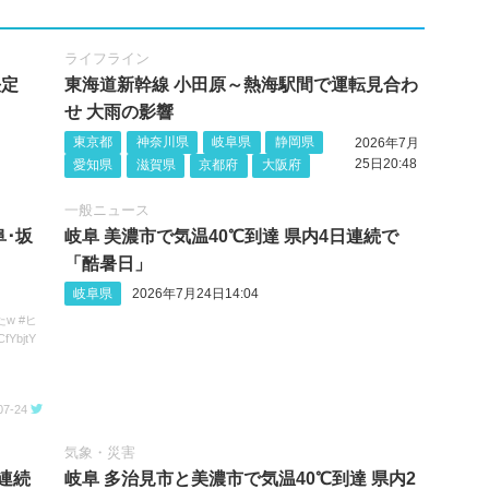
ライフライン
決定
東海道新幹線 小田原～熱海駅間で運転見合わ
せ 大雨の影響
東京都
神奈川県
岐阜県
静岡県
2026年7月
25日20:48
愛知県
滋賀県
京都府
大阪府
一般ニュース
阜･坂
岐阜 美濃市で気温40℃到達 県内4日連続で
「酷暑日」
岐阜県
2026年7月24日14:04
w #ヒ
fYbjtY
07-24
気象・災害
日連続
岐阜 多治見市と美濃市で気温40℃到達 県内2