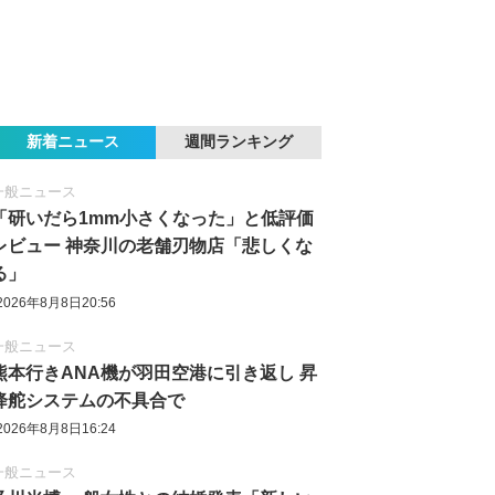
新着ニュース
週間ランキング
一般ニュース
「研いだら1mm小さくなった」と低評価
レビュー 神奈川の老舗刃物店「悲しくな
る」
2026年8月8日20:56
一般ニュース
熊本行きANA機が羽田空港に引き返し 昇
降舵システムの不具合で
2026年8月8日16:24
一般ニュース