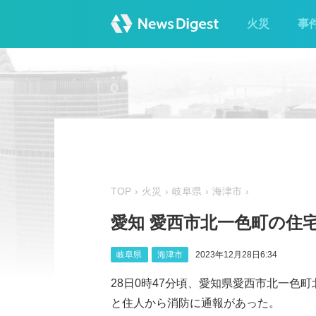
火災
事
TOP
火災
岐阜県
海津市
愛知 愛西市北一色町の住
岐阜県
海津市
2023年12月28日6:34
28日0時47分頃、愛知県愛西市北一色
と住人から消防に通報があった。