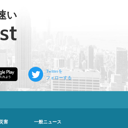
速い
災害
一般ニュース