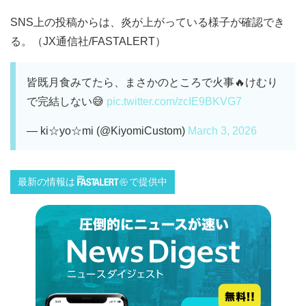
SNS上の投稿からは、炎が上がっている様子が確認でき
る。（JX通信社/FASTALERT）
皆既月食みてたら、まさかのところで火事🔥けむり
で完結しない😅
pic.twitter.com/zcIE9BKVG7
— ki☆yo☆mi (@KiyomiCustom)
March 3, 2026
最新の情報は
で提供中