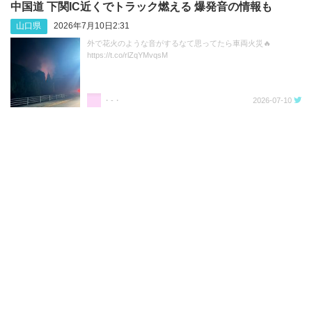
中国道 下関IC近くでトラック燃える 爆発音の情報も
山口県
2026年7月10日2:31
外で花火のような音がするなて思ってたら車両火災🔥
https://t.co/rlZqYMvqsM
・-・
2026-07-10