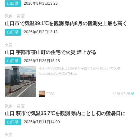
山口県
2026年8月3日13:23
気象・災害
山口市で気温39.1℃を観測 県内8月の観測史上最も高く
山口県
2026年8月2日13:13
火災
山口 宇部市笹山町の住宅で火災 煙上がる
山口県
2026年7月25日15:28
令和8年7月25日(土)15時頃 宇部市190号線沿いで火事
https://t.co/yMNCoThUud
TTPA
2026-07-25
気象・災害
山口 萩市で気温35.7℃を観測 県内ことし初の猛暑日に
山口県
2026年7月11日14:09
火災