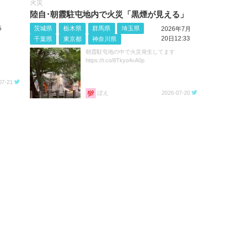
火災
陸自･朝霞駐屯地内で火災「黒煙が見える」
5
茨城県
栃木県
群馬県
埼玉県
2026年7月
20日12:33
千葉県
東京都
神奈川県
朝霞駐屯地の中で火災発生してます
https://t.co/8Tkyo4vA0p
07-21
ぼえ
2026-07-20