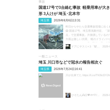
事故
国道17号で3台絡む事故 軽乗用車が大
形 3人けが 埼玉･北本市
埼玉県
2026年8月6日13:31
昨日からやたら交通事故現場に出く
😱 国道17号、埼玉県鴻巣付近、「
点」で交通事故。片側潰しているの
方面は激しい渋滞。 軽のドライバー
ているのだろうか😓 #国道17号 #交通
ドアにヤスミ×３「駅員ボヤキ垢」
2026-
渋滞 https://t.co/sGeXdbCMfk
一般ニュース
埼玉 川口市などで冠水の報告相次ぐ
埼玉県
2026年7月24日16:41
川が出来てた https://t.co/TN3tcDYJh
ひそたん👼🏻💖🐟️💛/🍚💙🐼🧡
2026-