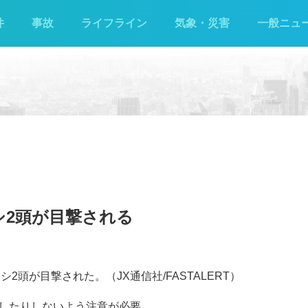
件
事故
ライフライン
気象・災害
一般ニュ
シ2頭が目撃される
2頭が目撃された。（JX通信社/FASTALERT）
したりしないよう注意が必要。