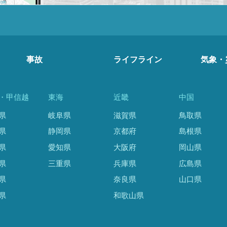
事故
ライフライン
気象・
・甲信越
東海
近畿
中国
県
岐阜県
滋賀県
鳥取県
県
静岡県
京都府
島根県
県
愛知県
大阪府
岡山県
県
三重県
兵庫県
広島県
県
奈良県
山口県
県
和歌山県