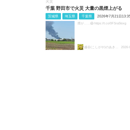
火災
千葉 野田市で火災 大量の黒煙上がる
茨城県
埼玉県
千葉県
2026年7月21日13:3
煙が……😱 https://t.co/0FSra5loxg
越谷(こしがや)のあきらちゃん
2026-