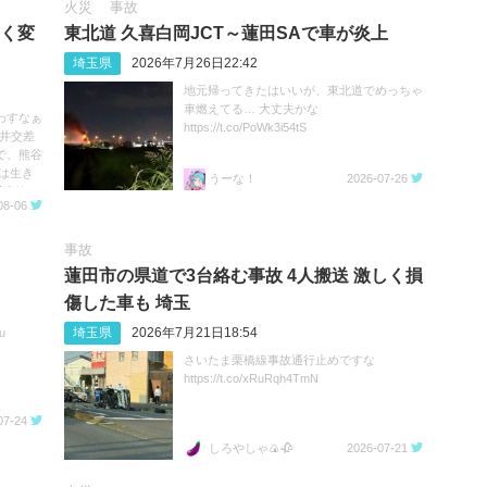
火災
事故
きく変
東北道 久喜白岡JCT～蓮田SAで車が炎上
埼玉県
2026年7月26日22:42
地元帰ってきたはいいが、東北道でめっちゃ
車燃えてる… 大丈夫かな
わすなぁ
https://t.co/PoWk3i54tS
深井交差
で、熊谷
は生き
うーな！
2026-07-26
事故 #
08-06
事故
蓮田市の県道で3台絡む事故 4人搬送 激しく損
傷した車も 埼玉
埼玉県
2026年7月21日18:54
u
さいたま栗橋線事故通行止めですな
https://t.co/xRuRqh4TmN
07-24
しろやしゃ🍙🥀
2026-07-21