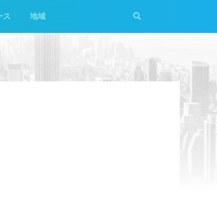
ース
地域