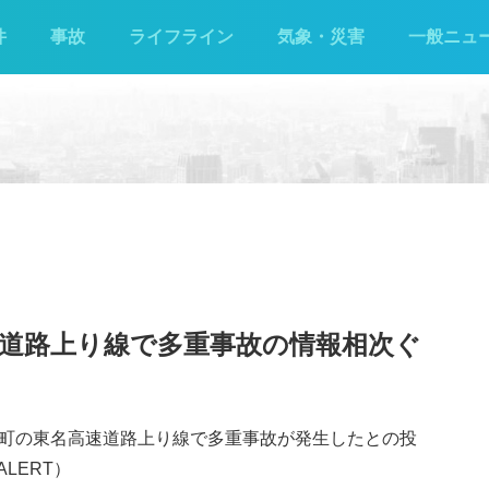
件
事故
ライフライン
気象・災害
一般ニュ
道路上り線で多重事故の情報相次ぐ
山北町の東名高速道路上り線で多重事故が発生したとの投
LERT）