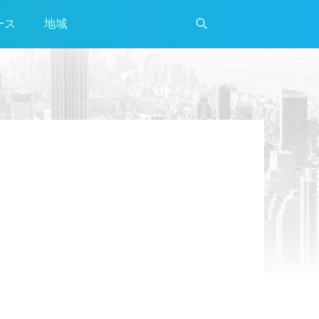
ース
地域