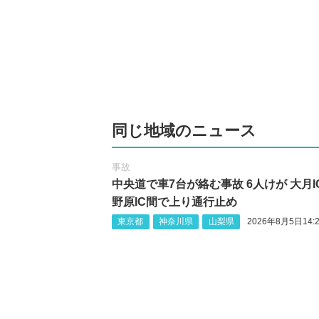
同じ地域のニュース
事故
中央道で車7台が絡む事故 6人けが 大月I
野原IC間で上り通行止め
東京都
神奈川県
山梨県
2026年8月5日14:2