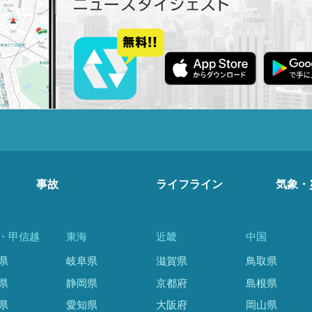
事故
ライフライン
気象・
・甲信越
東海
近畿
中国
県
岐阜県
滋賀県
鳥取県
県
静岡県
京都府
島根県
県
愛知県
大阪府
岡山県