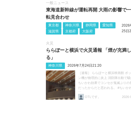
一般ニュース
東海道新幹線が運転再開 大雨の影響で
転見合わせ
東京都
神奈川県
静岡県
愛知県
202
25日2
滋賀県
京都府
大阪府
火災
ららぽーと横浜で火災通報 「煙が充満
る」
神奈川県
2026年7月24日21:20
［速報］ ららぽーと横浜映画館 ポ
ン機が物理的に炎上 消防隊出動で騒
ちいかわ効果でコンセが鬼滅ぶりの
だったからだと思われる。 #ちいか
画ちいかわ https://t.co/HK2ivZFE2B
OTLです。
2026-