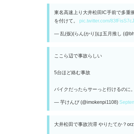
東名高速上り大井松田IC手前で多重
を付けて。
pic.twitter.com/83fFisS7c
— 乱(仮)(らん(かり))は五月推し (@bh
ここら辺で事故らしい
5台ほど絡む事故
バイクだったらサーっと行けるのに
— 芋けんぴ (@imokenpi1108)
Septem
大井松田で事故渋滞 やりたてか？or