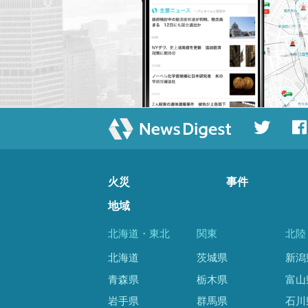
火災
事件
地域
北海道・東北
関東
北陸
北海道
茨城県
新潟
青森県
栃木県
富山
岩手県
群馬県
石川