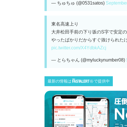
— ちゅちゅ (@0531satos)
September
東名高速上り
大井松田手前の下り坂のS字で安定
やったばかりだからすぐ抜けられた
pic.twitter.com/X4YdbkAZcj
— とらちゃん (@myluckynumber08)
最新の情報は
で提供中