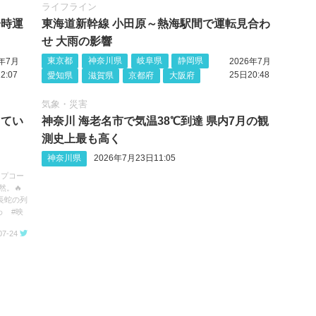
ライフライン
一時運
東海道新幹線 小田原～熱海駅間で運転見合わ
せ 大雨の影響
東京都
神奈川県
岐阜県
静岡県
6年7月
2026年7月
2:07
25日20:48
愛知県
滋賀県
京都府
大阪府
気象・災害
してい
神奈川 海老名市で気温38℃到達 県内7月の観
測史上最も高く
神奈川県
2026年7月23日11:05
ップコー
然。🔥
長蛇の列
わ #映
07-24