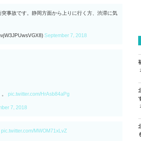
衝突事故です。静岡方面から上りに行く方、渋滞に気
J
vjW3JPUwsVGX8)
September 7, 2018
。。
pic.twitter.com/HrAsb84aPg
ber 7, 2018
z
pic.twitter.com/MWOM71xLvZ