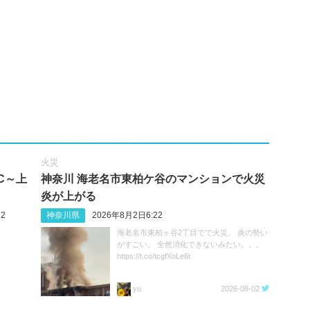
火災
C～上
神奈川 海老名市東柏ケ谷のマンションで火災
炎が上がる
2
神奈川県
2026年8月2日6:22
海老名市東柏ヶ谷2丁目でで火災。 炎の勢い
がすごい。 全然消化できないみたい。。。
https://t.co/tcgfXoLe6t
yu
2026-08-02