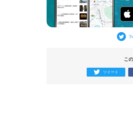
こ
ツイート