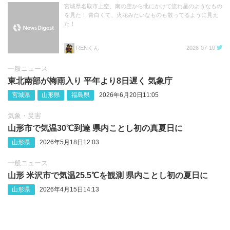
宮城県名取市上空、南の空から北にかけて流れ星のようなもの
を見た！ 青白くて、火花みたいなものも散ってるように見え
た！
RENくん
2026-07-10
一般ニュース
東北南部が梅雨入り 平年より8日遅く 気象庁
宮城県
山形県
福島県
2026年6月20日11:05
気象・災害
山形市で気温30℃到達 県内ことし初の真夏日に
山形県
2026年5月18日12:03
一般ニュース
山形 米沢市で気温25.5℃を観測 県内ことし初の夏日に
山形県
2026年4月15日14:13