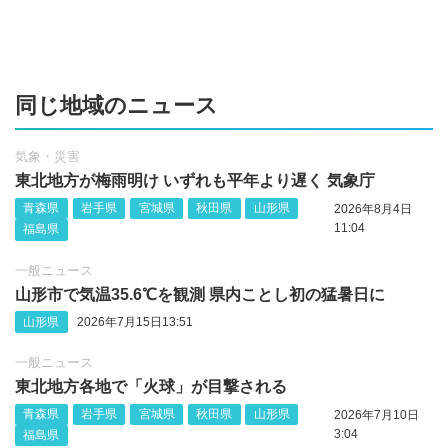
同じ地域のニュース
気象・災害
東北地方が梅雨明け いずれも平年より遅く 気象庁
青森県
岩手県
宮城県
秋田県
山形県
2026年8月4日
11:04
福島県
一般ニュース
山形市で気温35.6℃を観測 県内ことし初の猛暑日に
山形県
2026年7月15日13:51
一般ニュース
東北地方各地で「火球」が目撃される
青森県
岩手県
宮城県
秋田県
山形県
2026年7月10日
3:04
福島県