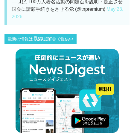
— 🇯🇵 100万人署名活動の問題点を説明・是正させ
国会に請願手続きをさせる党 (@tnpremium)
May 23,
2026
最新の情報は
で提供中