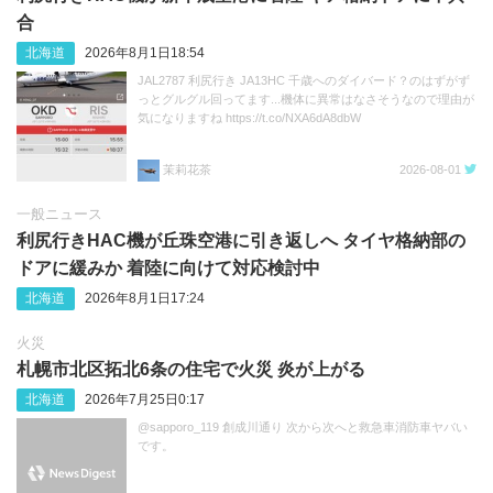
合
北海道
2026年8月1日18:54
JAL2787 利尻行き JA13HC 千歳へのダイバード？のはずがず
っとグルグル回ってます...機体に異常はなさそうなので理由が
気になりますね https://t.co/NXA6dA8dbW
茉莉花茶
2026-08-01
一般ニュース
利尻行きHAC機が丘珠空港に引き返しへ タイヤ格納部の
ドアに緩みか 着陸に向けて対応検討中
北海道
2026年8月1日17:24
火災
札幌市北区拓北6条の住宅で火災 炎が上がる
北海道
2026年7月25日0:17
@sapporo_119 創成川通り 次から次へと救急車消防車ヤバい
です。