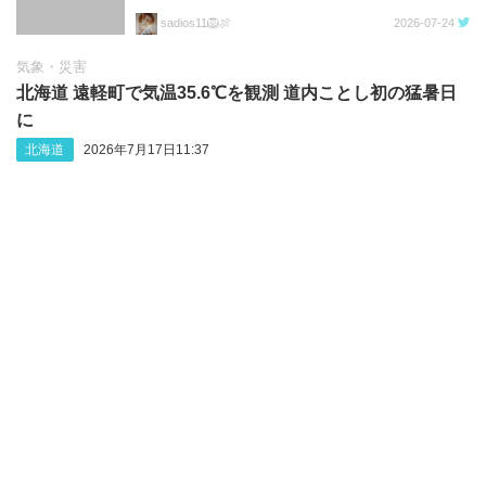
sadios11🦁🍖
2026-07-24
気象・災害
北海道 遠軽町で気温35.6℃を観測 道内ことし初の猛暑日
に
北海道
2026年7月17日11:37