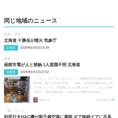
同じ地域のニュース
気象・災害
北海道 十勝岳が噴火 気象庁
北海道
2026年8月6日14:39
事故
函館市電が人と接触 1人意識不明 北海道
北海道
2026年8月2日23:52
「こりゃ…マズイんでないかい？」 #函館市電 松風町発22時
49分発、湯の川行き8010号。 …突如、五稜郭公園前を出た辺
りで急ブレーキ。 軌道敷上の人を轢いたか…？ しばらく停車
の様子。 現在23時20分。 https://t.co/05MHqV1wVQ
hide‐GS
2026-08-02
一般ニュース
利尻行きHAC機が新千歳空港に着陸 ギア格納ドアに不具