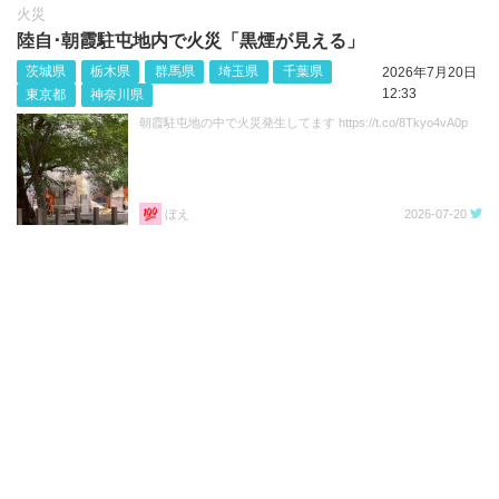
火災
陸自･朝霞駐屯地内で火災「黒煙が見える」
茨城県
栃木県
群馬県
埼玉県
千葉県
2026年7月20日
12:33
東京都
神奈川県
朝霞駐屯地の中で火災発生してます https://t.co/8Tkyo4vA0p
ぼえ
2026-07-20