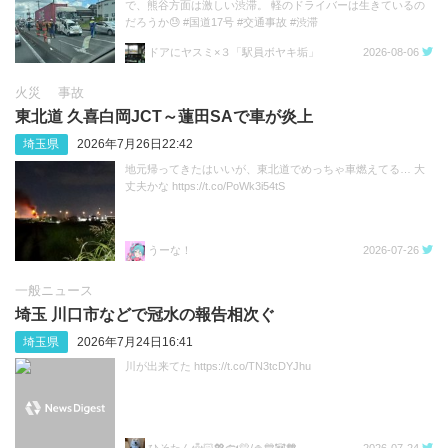
で、熊谷方面は激しい渋滞。 軽のドライバーは生きているの
だろうか😓 #国道17号 #交通事故 #渋滞
https://t.co/sGeXdbCMfk
ドアにヤスミ×３「駅員ボヤキ垢」
2026-08-06
火災
事故
東北道 久喜白岡JCT～蓮田SAで車が炎上
埼玉県
2026年7月26日22:42
地元帰ってきたはいいが、東北道でめっちゃ車燃えてる… 大
丈夫かな https://t.co/PoWk3i54tS
うーな！
2026-07-26
一般ニュース
埼玉 川口市などで冠水の報告相次ぐ
埼玉県
2026年7月24日16:41
川が出来てた https://t.co/TN3tcDYJhu
ひそたん👼🏻💖🐟️💛/🍚💙🐼🧡
2026-07-24