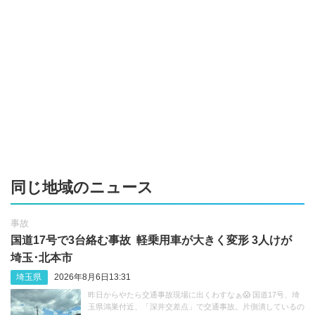
同じ地域のニュース
事故
国道17号で3台絡む事故 軽乗用車が大きく変形 3人けが
埼玉･北本市
埼玉県
2026年8月6日13:31
昨日からやたら交通事故現場に出くわすなぁ😱 国道17号、埼
玉県鴻巣付近、「深井交差点」で交通事故。片側潰しているの