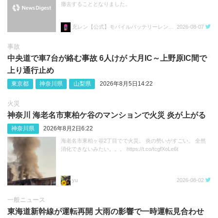
撤去することとなりました。
充レン【公式】モバイルバッテリーレンタル
2026-08-07
事故
中央道で車7台が絡む事故 6人けが 大月IC～上野原IC間で
上り通行止め
東京都
神奈川県
山梨県
2026年8月5日14:22
火災
神奈川 海老名市東柏ケ谷のマンションで火災 炎が上がる
神奈川県
2026年8月2日6:22
海老名市東柏ヶ谷2丁目でで火災。 炎の勢いがすごい。 全然
消化できないみたい。。。 https://t.co/tcgfXoLe6t
yu
2026-08-02
一般ニュース
東海道新幹線が運転再開 大雨の影響で一時運転見合わせ