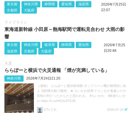
東京都
神奈川県
静岡県
愛知県
滋賀県
2026年7月25日
22:07
京都府
大阪府
ライフライン
東海道新幹線 小田原～熱海駅間で運転見合わせ 大雨の影
響
東京都
神奈川県
岐阜県
静岡県
愛知県
2026年7月25
日20:48
滋賀県
京都府
大阪府
火災
ららぽーと横浜で火災通報 「煙が充満している」
神奈川県
2026年7月24日21:20
［速報］ ららぽーと横浜映画館 ポップコーン機が物理的に炎
上 消防隊出動で騒然。🔥 ちいかわ効果でコンセが鬼滅ぶりの
長蛇の列だったからだと思われる。 #ちいかわ #映画ちいか
わ https://t.co/HK2ivZFE2B
OTLです。
2026-07-24