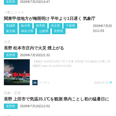
長野県
2026年7月23日14:47
一般ニュース
関東甲信地方が梅雨明け 平年より1日遅く 気象庁
茨城県
栃木県
群馬県
埼玉県
千葉県
2026年7月20
日11:03
東京都
神奈川県
山梨県
長野県
火災
長野 松本市庄内で火災 煙上がる
長野県
2026年7月10日21:32
【速報】松本市庄内2丁目で火事 市街地で2日連続の火事に現
場騒然 https://t.co/2QnKrkI10D
マツサイ
2026-07-10
気象・災害
長野 上田市で気温35.1℃を観測 県内ことし初の猛暑日に
長野県
2026年7月10日12:52