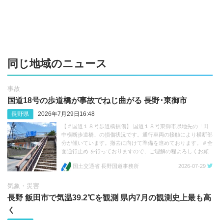
同じ地域のニュース
事故
国道18号の歩道橋が事故でねじ曲がる 長野･‬東御市
長野県
2026年7月29日16:48
【＃国道１８号歩道橋損傷】 国道１８号東御市県地先の「田
中横断歩道橋」の損傷状況です。通行車両の接触により横断部
分が傾いています。撤去に向けて準備を進めております。＃全
面通行止め を行っておりますので、ご理解の程よろしくお願
いします。 https://t.co/FFvc7Q3mwp https://t.co/1e11TQhkua
国土交通省 長野国道事務所
2026-07-29
気象・災害
長野 飯田市で気温39.2℃を観測 県内7月の観測史上最も高
く