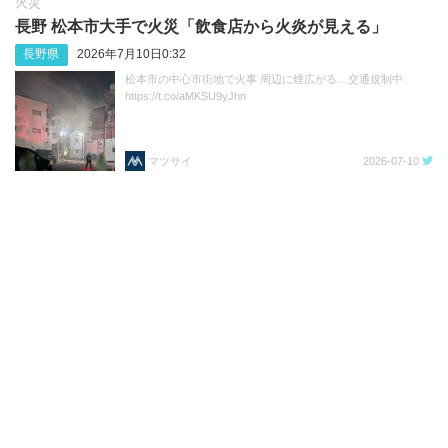
火災
長野 松本市大手で火災「飲食店から火炎が見える」
長野県
2026年7月10日0:32
松本市の中心市街地で火事 周辺に煙広がる…交通規制中
https://t.co/aMKSU9yJhn
マツサイ
2026-07-10