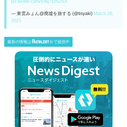
pic.twitter.com/Vdq7xzhZNX
— 東雲みょん@廃墟を旅する (@tisyaki)
March 29,
2025
最新の情報は
で提供中