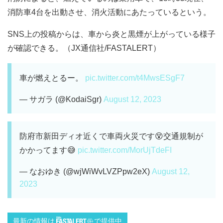
消防車4台を出動させ、消火活動にあたっているという。
SNS上の投稿からは、車から炎と黒煙が上がっている様子
が確認できる。（JX通信社/FASTALERT）
車が燃えとるー。
pic.twitter.com/t4MwsESgF7
— サガラ (@KodaiSgr)
August 12, 2023
防府市新田ディオ近くで車両火災です😵交通規制が
かかってます😅
pic.twitter.com/MorUjTdeFI
— なおゆき (@wjWiWvLVZPpw2eX)
August 12,
2023
最新の情報は
で提供中