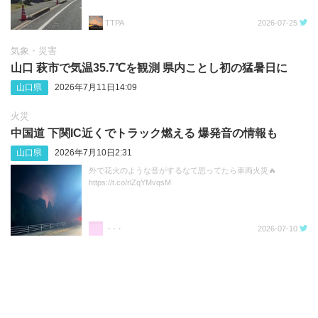
TTPA
2026-07-25
気象・災害
山口 萩市で気温35.7℃を観測 県内ことし初の猛暑日に
山口県
2026年7月11日14:09
火災
中国道 下関IC近くでトラック燃える 爆発音の情報も
山口県
2026年7月10日2:31
外で花火のような音がするなて思ってたら車両火災🔥
https://t.co/rlZqYMvqsM
・-・
2026-07-10