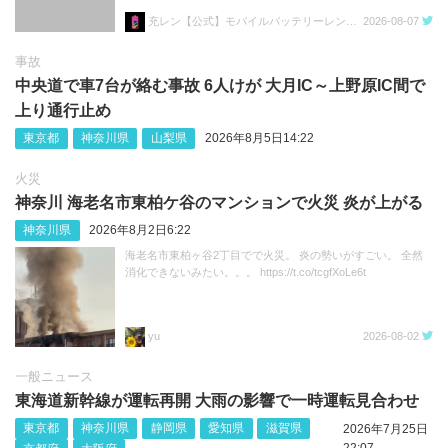
充レン【公式】モバイルバッテリーレンタル
2026-08-07
事故
中央道で車7台が絡む事故 6人けが 大月IC～上野原IC間で
上り通行止め
東京都
神奈川県
山梨県
2026年8月5日14:22
火災
神奈川 海老名市東柏ケ谷のマンションで火災 炎が上がる
神奈川県
2026年8月2日6:22
海老名市東柏ヶ谷2丁目でで火災。 炎の勢いがすごい。 全然
消化できないみたい。。。 https://t.co/tcgfXoLe6t
yu
2026-08-02
一般ニュース
東海道新幹線が運転再開 大雨の影響で一時運転見合わせ
東京都
神奈川県
静岡県
愛知県
滋賀県
2026年7月25日
22:07