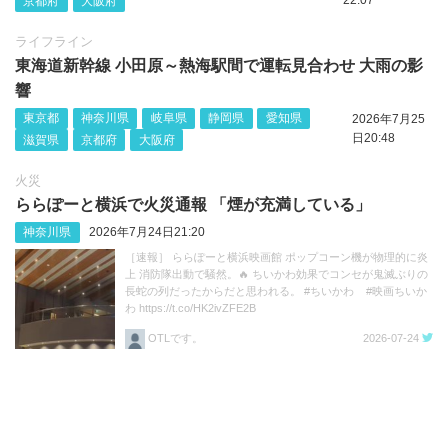
京都府
大阪府
ライフライン
東海道新幹線 小田原～熱海駅間で運転見合わせ 大雨の影
響
東京都
神奈川県
岐阜県
静岡県
愛知県
2026年7月25
日20:48
滋賀県
京都府
大阪府
火災
ららぽーと横浜で火災通報 「煙が充満している」
神奈川県
2026年7月24日21:20
［速報］ ららぽーと横浜映画館 ポップコーン機が物理的に炎
上 消防隊出動で騒然。🔥 ちいかわ効果でコンセが鬼滅ぶりの
長蛇の列だったからだと思われる。 #ちいかわ #映画ちいか
わ https://t.co/HK2ivZFE2B
OTLです。
2026-07-24