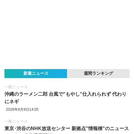
新着ニュース
週間ランキング
一般ニュース
沖縄のラーメン二郎 台風で"もやし"仕入れられず 代わり
にネギ
2026年8月9日14:05
一般ニュース
東京‪･‬渋谷のNHK放送センター 新拠点"情報棟"のニュース