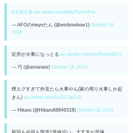
#平塚火事
pic.twitter.com/W6dXyrGvPm
— AFOのmeyoたん (@winbowkow1)
October 19,
2018
近所が火事になっとる
pic.twitter.com/UmRuwgMIX5
— 巧 (@aroanasr)
October 19, 2018
煙エグすぎて外見たら火事やん(家の周り火事しか起
きん)
pic.twitter.com/0vfZC5kCxR
— Hikaru (@Hikaru68849318)
October 19, 2018
前回も今回も国道1号線沿い、大丈夫か平塚。