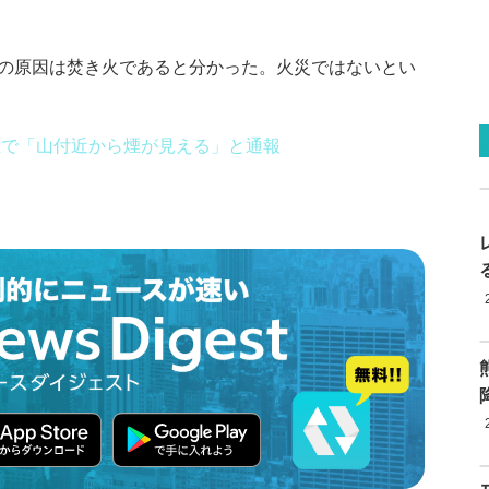
の原因は焚き火であると分かった。火災ではないとい
丘で「山付近から煙が見える」と通報