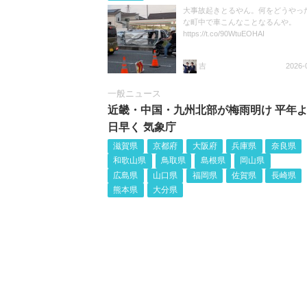
大事故起きとるやん。何をどうやっ
な町中で車こんなことなるんや。
https://t.co/90WtuEOHAI
吉
2026-
一般ニュース
近畿・中国・九州北部が梅雨明け 平年よ
日早く 気象庁
滋賀県
京都府
大阪府
兵庫県
奈良県
和歌山県
鳥取県
島根県
岡山県
広島県
山口県
福岡県
佐賀県
長崎県
熊本県
大分県