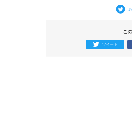
こ
ツイート