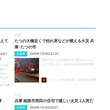
火災
燃えて
たつの大橋近くで枯れ草などが燃える火災 兵
庫･たつの市
兵庫県
2026年7月29日21:10
年8月7
1
揖保川のたつの大橋周辺で火事 大したこと
なくて良かった。 https://t.co/mLCjm3D2Re
たら 徳
細かい
辺りか
お気を付
ジーク・ジオンMSN04
2026-07-29
08-07
火災
庫
兵庫 姫路市岡田の住宅で激しい火災 1人死亡
兵庫県
2026年7月18日20:27