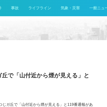
件
事故
ライフライン
気象・災害
一般ニュ
ガ丘で「山付近から煙が見える」と
明
つつじガ丘で「山付近から煙が見える」と119番通報があ