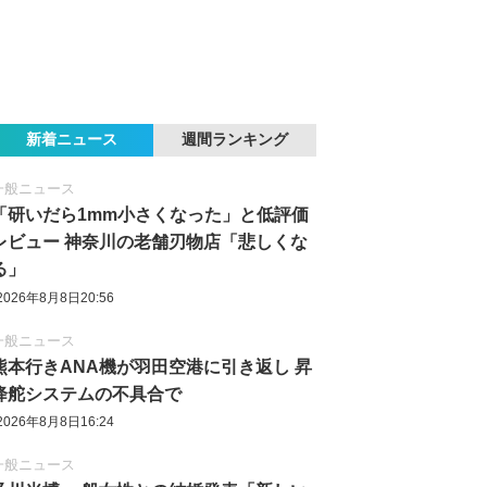
新着ニュース
週間ランキング
一般ニュース
「研いだら1mm小さくなった」と低評価
レビュー 神奈川の老舗刃物店「悲しくな
る」
2026年8月8日20:56
一般ニュース
熊本行きANA機が羽田空港に引き返し 昇
降舵システムの不具合で
2026年8月8日16:24
一般ニュース