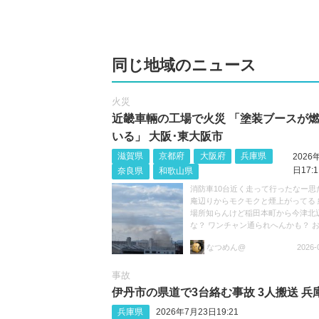
同じ地域のニュース
火災
近畿車輛の工場で火災 「塗装ブースが
いる」 大阪･東大阪市
滋賀県
京都府
大阪府
兵庫県
2026
日17:1
奈良県
和歌山県
消防車10台近く走って行ったなー思
庵辺りからモクモクと煙上がってる 
場所知らんけど稲田本町から今津北
な？ ワンチャン通られへんかも？ 
けて https://t.co/niJRZWbsHH
なつめん@
2026-
事故
伊丹市の県道で3台絡む事故 3人搬送 兵
兵庫県
2026年7月23日19:21