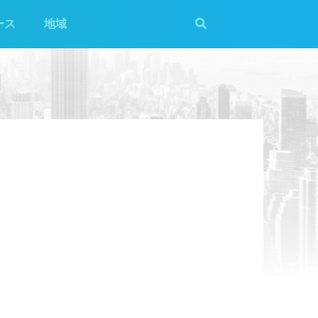
ース
地域