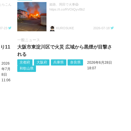
たらこん
姫路、岡田で火事😱
https://t.co/RVOtQyvBb2
07-23
KUROSUKE
2026-07-18
一般ニュース
り11
大阪市東淀川区で火災 広域から黒煙が目撃さ
れる
京都府
大阪府
兵庫県
奈良県
2026年6月28日
2026
18:07
和歌山県
年7月
8日
11:06