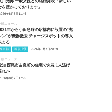
及川光博 一般女性との結婚発表「新しい
命を授かっております」
2026年8月8日11:46
一般ニュース
2021年から小田急線の駅構内に設置の"充
レン"が機器撤去 チャージスポットの導入
決まる
東京都
神奈川県
2026年8月7日20:29
一般ニュース
愛知 西尾市吉良町の住宅で火災 1人逃げ
遅れか
2026年8月7日17:20