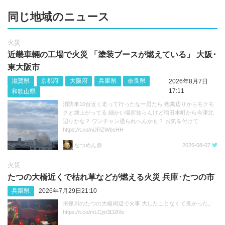
同じ地域のニュース
火災
近畿車輛の工場で火災 「塗装ブースが燃えている」 大阪･
東大阪市
滋賀県
京都府
大阪府
兵庫県
奈良県
2026年8月7日
17:11
和歌山県
消防車10台近く走って行ったなー思たら 徳庵辺りからモクモ
クと煙上がってる 細かい場所知らんけど稲田本町から今津北
辺りかな？ ワンチャン通られへんかも？ お気を付けて
https://t.co/niJRZWbsHH
なつめん@
2026-08-07
火災
たつの大橋近くで枯れ草などが燃える火災 兵庫･たつの市
兵庫県
2026年7月29日21:10
揖保川のたつの大橋周辺で火事 大したことなくて良かった。
https://t.co/mLCjm3D2Re