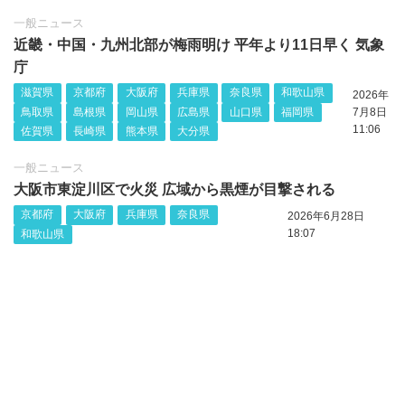
一般ニュース
近畿・中国・九州北部が梅雨明け 平年より11日早く 気象
庁
滋賀県
京都府
大阪府
兵庫県
奈良県
和歌山県
2026年
鳥取県
島根県
岡山県
広島県
山口県
福岡県
7月8日
11:06
佐賀県
長崎県
熊本県
大分県
一般ニュース
大阪市東淀川区で火災 広域から黒煙が目撃される
京都府
大阪府
兵庫県
奈良県
2026年6月28日
18:07
和歌山県