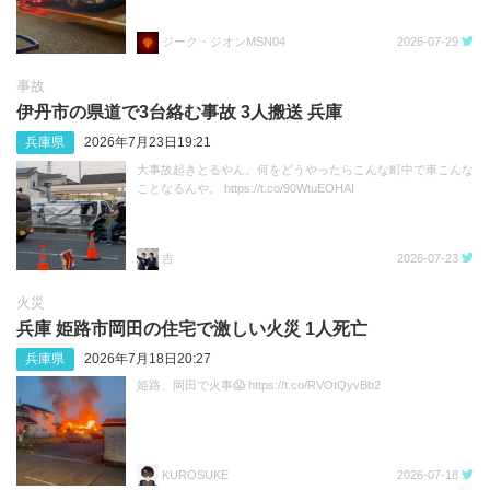
ジーク・ジオンMSN04
2026-07-29
事故
伊丹市の県道で3台絡む事故 3人搬送 兵庫
兵庫県
2026年7月23日19:21
大事故起きとるやん。何をどうやったらこんな町中で車こんな
ことなるんや。 https://t.co/90WtuEOHAI
吉
2026-07-23
火災
兵庫 姫路市岡田の住宅で激しい火災 1人死亡
兵庫県
2026年7月18日20:27
姫路、岡田で火事😱 https://t.co/RVOtQyvBb2
KUROSUKE
2026-07-18