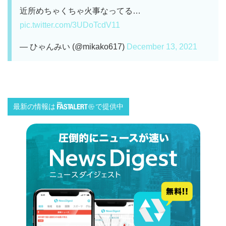
近所めちゃくちゃ火事なってる…
pic.twitter.com/3UDoTcdV11
— ひゃんみい (@mikako617)
December 13, 2021
最新の情報は
で提供中