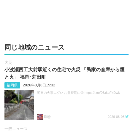
同じ地域のニュース
火災
小波瀬西工大前駅近くの住宅で火災 「民家の倉庫から煙
と火」 福岡･苅田町
福岡県
2026年8月8日15:32
苅田の火事エグい お盆時期に💦 https://t.co/06akuFkDwk
Rii@
2026-08-08
一般ニュース