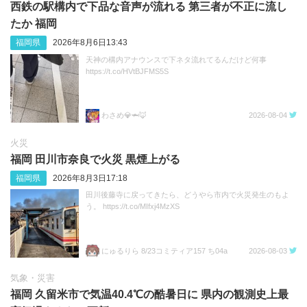
西鉄の駅構内で下品な音声が流れる 第三者が不正に流し
たか 福岡
福岡県
2026年8月6日13:43
天神の構内アナウンスで下ネタ流れてるんだけど何事
https://t.co/HVtBJFMS5S
わさめ💎🦈🦊
2026-08-04
火災
福岡 田川市奈良で火災 黒煙上がる
福岡県
2026年8月3日17:18
田川後藤寺に戻ってきたら、どうやら市内で火災発生のもよ
う。 https://t.co/MIfxj4MzXS
にゅるりら 8/23コミティア157 ち04a
2026-08-03
気象・災害
福岡 久留米市で気温40.4℃の酷暑日に 県内の観測史上最