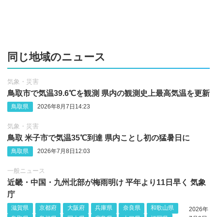
同じ地域のニュース
気象・災害
鳥取市で気温39.6℃を観測 県内の観測史上最高気温を更新
鳥取県
2026年8月7日14:23
気象・災害
鳥取 米子市で気温35℃到達 県内ことし初の猛暑日に
鳥取県
2026年7月8日12:03
一般ニュース
近畿・中国・九州北部が梅雨明け 平年より11日早く 気象
庁
滋賀県
京都府
大阪府
兵庫県
奈良県
和歌山県
2026年