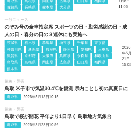
鳥取県
島根県
岡山県
広島県
山口県
福岡県
7月8日
11:06
佐賀県
長崎県
熊本県
大分県
一般ニュース
のぞみ号の全車指定席 スポーツの日・勤労感謝の日・成
人の日・春分の日の３連休にも実施へ
茨城県
栃木県
群馬県
埼玉県
千葉県
東京都
2026
神奈川県
新潟県
岐阜県
静岡県
愛知県
三重県
年5月
滋賀県
京都府
大阪府
兵庫県
奈良県
和歌山県
21日
鳥取県
島根県
岡山県
広島県
山口県
福岡県
15:05
熊本県
気象・災害
鳥取 米子市で気温30.4℃を観測 県内ことし初の真夏日に
鳥取県
2026年5月18日10:15
気象・災害
鳥取で桜が開花 平年より1日早く 鳥取地方気象台
鳥取県
2026年3月28日10:56