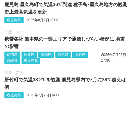
鹿児島 屋久島町で気温36℃到達 種子島･屋久島地方の観測
史上最高気温を更新
鹿児島県
2026年8月2日13:08
一般ニュース
携帯各社 熊本県の一部エリアで通信しづらい状況に 地震
の影響
福岡県
佐賀県
長崎県
熊本県
大分県
2026年7月28日
17:36
宮崎県
鹿児島県
気象・災害
肝付町で気温38.2℃を観測 鹿児島県内で7月に38℃超えは
初
鹿児島県
2026年7月25日14:00