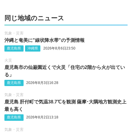
同じ地域のニュース
気象・災害
沖縄‪と奄美に"線状降水帯"の予測情報
鹿児島県
沖縄県
2026年8月6日23:50
火災
鹿児島市の仙巌園近くで火災「住宅の2階から火が出てい
る」
鹿児島県
2026年8月3日16:28
気象・災害
鹿児島 肝付町で気温38.7℃を観測 薩摩･大隅地方観測史上
最も高く
鹿児島県
2026年8月2日13:18
気象・災害