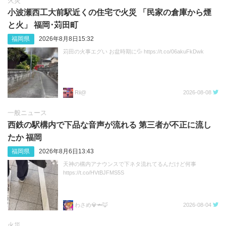
火災
小波瀬西工大前駅近くの住宅で火災 「民家の倉庫から煙
と火」 福岡･苅田町
福岡県
2026年8月8日15:32
苅田の火事エグい お盆時期に💦 https://t.co/06akuFkDwk
Rii@
2026-08-08
一般ニュース
西鉄の駅構内で下品な音声が流れる 第三者が不正に流し
たか 福岡
福岡県
2026年8月6日13:43
天神の構内アナウンスで下ネタ流れてるんだけど何事
https://t.co/HVtBJFMS5S
わさめ💎🦈🦊
2026-08-04
火災