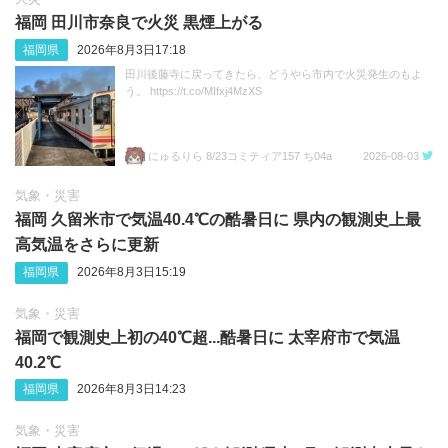
福岡 田川市奈良で火災 黒煙上がる
福岡県
2026年8月3日17:18
田川後藤寺に戻ってきたら、どうやら市内で火災発生のもよ
う。 https://t.co/MIfxj4MzXS
にゅるりら 8/23コミティア157 ち04a
2026-08-03
気象・災害
福岡 久留米市で気温40.4℃の酷暑日に 県内の観測史上最
高気温をさらに更新
福岡県
2026年8月3日15:19
気象・災害
福岡で観測史上初の40℃超...酷暑日に 太宰府市で気温
40.2℃
福岡県
2026年8月3日14:23
気象・災害