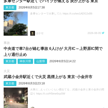
多摩センター駅近くでバイクが燃える 炎が上がる 東京
東京都
2026年8月5日17:38
多摩センターで火事してた https://t.co/wo1ADG2xB6
はかせ
2026-08-05
事故
中央道で車7台が絡む事故 6人けが 大月IC～上野原IC間で
上り通行止め
東京都
神奈川県
山梨県
2026年8月5日14:22
火災
武蔵小金井駅近くで火災 黒煙上がる 東京･小金井市
東京都
2026年8月3日23:18
火事だ...えっぐいくらい煙出てる... 武蔵小金井と東小金井の間
辺り https://t.co/H5ime6xpSW