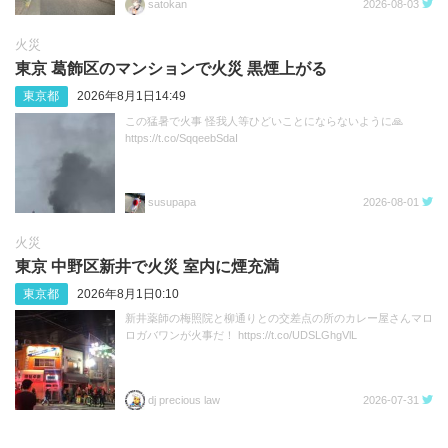
satokan
2026-08-03
火災
東京 葛飾区のマンションで火災 黒煙上がる
東京都
2026年8月1日14:49
この猛暑で火事 怪我人等ひどいことにならないように🙏
https://t.co/SqqeebSdaI
susupapa
2026-08-01
火災
東京 中野区新井で火災 室内に煙充満
東京都
2026年8月1日0:10
新井薬師の梅照院と柳通りとの交差点の所のカレー屋さんマロ
ロガバワンが火事だ！ https://t.co/UDSLGhgVlL
dj precious law
2026-07-31