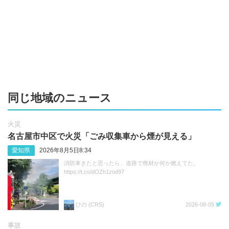
同じ地域のニュース
火災
名古屋市中区で火災「ごみ収集車から煙が見える」
愛知県
2026年8月5日8:34
消防車きたと思ったら、道路で廃材か何か燃えてた。
https://t.co/dOZh1zod97
ひの (CRS)
2026-08-05
事故