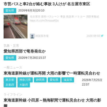
市営バスと車2台が絡む事故 3人けが 名古屋市東区
愛知県
2026年8月3日20:10
名古屋市 基幹バスレーン 事故 救急車 パトカー 消防車集結
https://t.co/m7knaaa8Qa
雑賀孫市場
2026-08-03
気象・災害
愛知県西部で竜巻発生か
愛知県
2026年7月28日15:37
一般ニュース
東海道新幹線が運転再開 大雨の影響で一時運転見合わせ
東京都
神奈川県
静岡県
愛知県
滋賀県
2026年7月25日
22:07
京都府
大阪府
ライフライン
東海道新幹線 小田原～熱海駅間で運転見合わせ 大雨の影
響