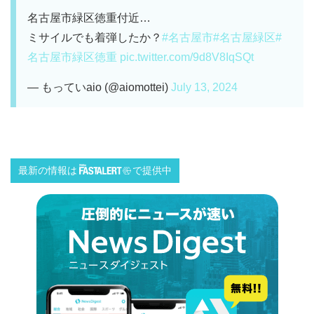
名古屋市緑区徳重付近…
ミサイルでも着弾したか？
#名古屋市
#名古屋緑区
#
名古屋市緑区徳重
pic.twitter.com/9d8V8IqSQt
— もっていaio (@aiomottei)
July 13, 2024
最新の情報は
で提供中