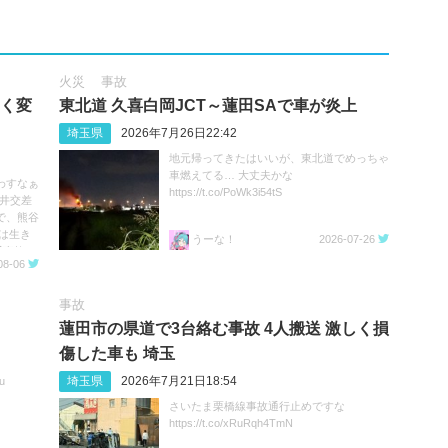
火災
事故
きく変
東北道 久喜白岡JCT～蓮田SAで車が炎上
埼玉県
2026年7月26日22:42
地元帰ってきたはいいが、東北道でめっちゃ
車燃えてる… 大丈夫かな
わすなぁ
https://t.co/PoWk3i54tS
深井交差
で、熊谷
は生き
うーな！
2026-07-26
事故 #
08-06
事故
蓮田市の県道で3台絡む事故 4人搬送 激しく損
傷した車も 埼玉
埼玉県
2026年7月21日18:54
u
さいたま栗橋線事故通行止めですな
https://t.co/xRuRqh4TmN