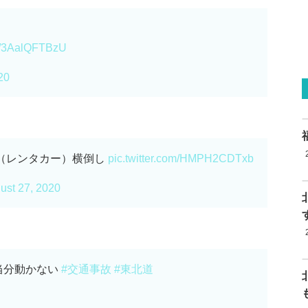
om/3AalQFTBzU
20
（レンタカー）横倒し
pic.twitter.com/HMPH2CDTxb
ust 27, 2020
 当分動かない
#交通事故
#東北道