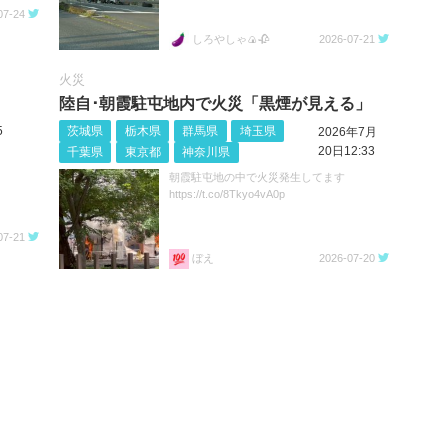
07-24
しろやしゃ🍙🥀
2026-07-21
火災
陸自･朝霞駐屯地内で火災「黒煙が見える」
5
茨城県
栃木県
群馬県
埼玉県
2026年7月
20日12:33
千葉県
東京都
神奈川県
朝霞駐屯地の中で火災発生してます
https://t.co/8Tkyo4vA0p
07-21
ぼえ
2026-07-20