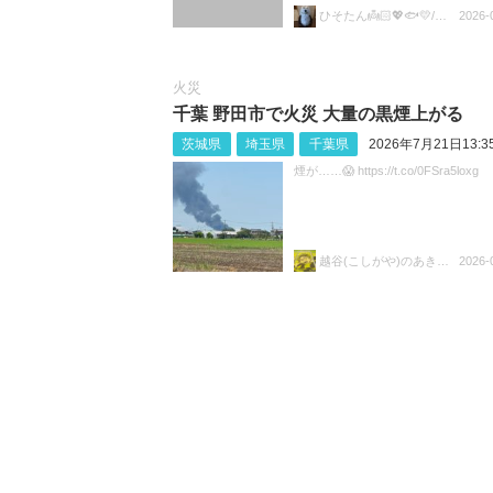
ひそたん👼🏻💖🐟️💛/🍚💙🐼🧡
2026-
火災
千葉 野田市で火災 大量の黒煙上がる
茨城県
埼玉県
千葉県
2026年7月21日13:3
煙が……😱 https://t.co/0FSra5loxg
越谷(こしがや)のあきらちゃん
2026-