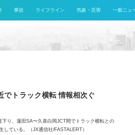
件
事故
ライフライン
気象・災害
一般ニュ
付近でトラック横転 情報相次ぐ
北道下り、蓮田SA〜久喜白岡JCT間でトラック横転との
ている。（JX通信社/FASTALERT）