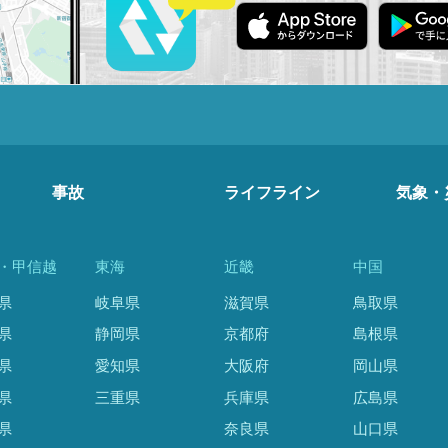
事故
ライフライン
気象・
・甲信越
東海
近畿
中国
県
岐阜県
滋賀県
鳥取県
県
静岡県
京都府
島根県
県
愛知県
大阪府
岡山県
県
三重県
兵庫県
広島県
県
奈良県
山口県