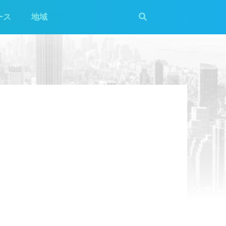
ース
地域