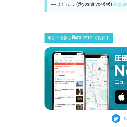
— よしにょ (@yoshinyo4646)
August
最新の情報は
で提供中