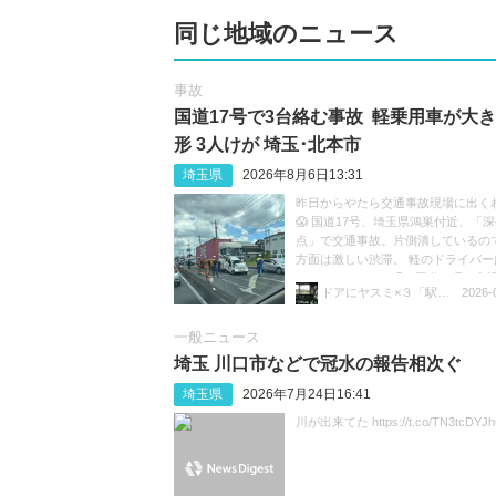
同じ地域のニュース
事故
国道17号で3台絡む事故 軽乗用車が大
形 3人けが 埼玉･北本市
埼玉県
2026年8月6日13:31
昨日からやたら交通事故現場に出く
😱 国道17号、埼玉県鴻巣付近、「
点」で交通事故。片側潰しているの
方面は激しい渋滞。 軽のドライバー
ているのだろうか😓 #国道17号 #交通
ドアにヤスミ×３「駅員ボヤキ垢」
2026-
渋滞 https://t.co/sGeXdbCMfk
一般ニュース
埼玉 川口市などで冠水の報告相次ぐ
埼玉県
2026年7月24日16:41
川が出来てた https://t.co/TN3tcDYJh