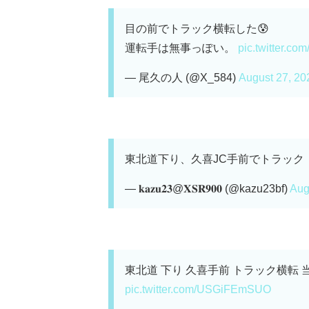
目の前でトラック横転した😰
運転手は無事っぽい。
pic.twitter.c
— 尾久の人 (@X_584)
August 27, 20
東北道下り、久喜JC手前でトラック
— 𝐤𝐚𝐳𝐮𝟐𝟑@𝐗𝐒𝐑𝟗𝟎𝟎 (@kazu23bf)
Aug
東北道 下り 久喜手前 トラック横転
pic.twitter.com/USGiFEmSUO