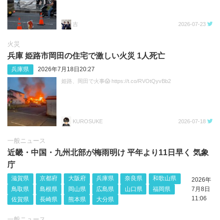
吉
2026-07-23
火災
兵庫 姫路市岡田の住宅で激しい火災 1人死亡
兵庫県
2026年7月18日20:27
姫路、岡田で火事😱 https://t.co/RVOtQyvBb2
KUROSUKE
2026-07-18
一般ニュース
近畿・中国・九州北部が梅雨明け 平年より11日早く 気象
庁
滋賀県
京都府
大阪府
兵庫県
奈良県
和歌山県
2026年
鳥取県
島根県
岡山県
広島県
山口県
福岡県
7月8日
11:06
佐賀県
長崎県
熊本県
大分県
一般ニュース