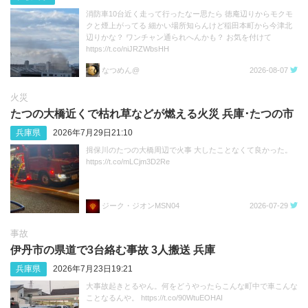
消防車10台近く走って行ったなー思たら 徳庵辺りからモクモ
クと煙上がってる 細かい場所知らんけど稲田本町から今津北
辺りかな？ ワンチャン通られへんかも？ お気を付けて
https://t.co/niJRZWbsHH
なつめん@
2026-08-07
火災
たつの大橋近くで枯れ草などが燃える火災 兵庫･たつの市
兵庫県
2026年7月29日21:10
揖保川のたつの大橋周辺で火事 大したことなくて良かった。
https://t.co/mLCjm3D2Re
ジーク・ジオンMSN04
2026-07-29
事故
伊丹市の県道で3台絡む事故 3人搬送 兵庫
兵庫県
2026年7月23日19:21
大事故起きとるやん。何をどうやったらこんな町中で車こんな
ことなるんや。 https://t.co/90WtuEOHAI