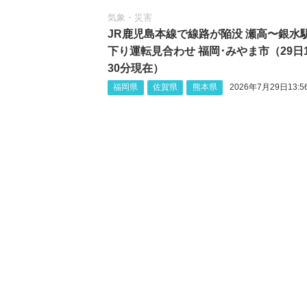
気象・災害
JR鹿児島本線で線路が陥没 瀬高〜銀水
下り運転見合わせ 福岡･みやま市（29日
30分現在）
福岡県
佐賀県
熊本県
2026年7月29日13:5