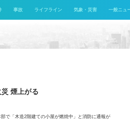
件
事故
ライフライン
気象・災害
一般ニュ
災 煙上がる
町本部で「木造2階建ての小屋が燃焼中」と消防に通報が