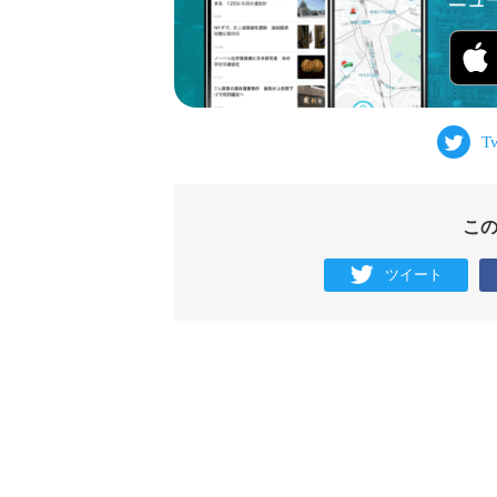
こ
ツイート