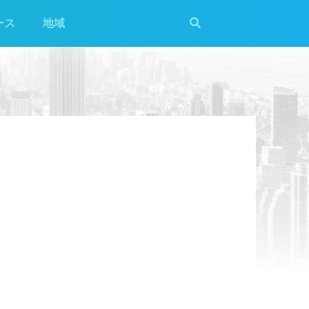
ース
地域