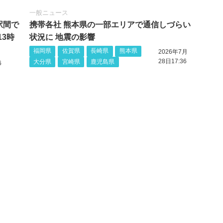
一般ニュース
駅間で
携帯各社 熊本県の一部エリアで通信しづらい
13時
状況に 地震の影響
福岡県
佐賀県
長崎県
熊本県
2026年7月
28日17:36
大分県
宮崎県
鹿児島県
6