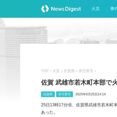
火災
事
TOP
火災
佐賀県
伊万里市
佐賀 武雄市若木町本部で火
佐賀県
伊万里市
2025年9月25日14:14
25日13時17分頃、佐賀県武雄市若木
あった。