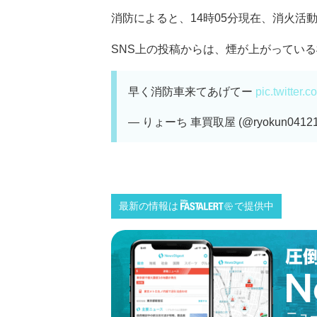
消防によると、14時05分現在、消火活
SNS上の投稿からは、煙が上がっている様
早く消防車来てあげてー
pic.twitter
— りょーち 車買取屋 (@ryokun0412
最新の情報は
で提供中