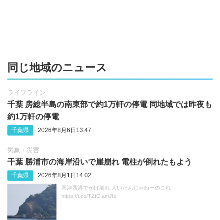
同じ地域のニュース
ライフライン
千葉 房総半島の南東部で約1万軒の停電 同地域では昨夜も
約1万軒の停電
千葉県
2026年8月6日13:47
気象・災害
千葉 勝浦市の海岸沿いで崖崩れ 電柱が倒れたもよう
千葉県
2026年8月1日14:02
興津西港でがけ崩れ 人いたんじゃねーのこれ
https://t.co/TZtCIamJIs