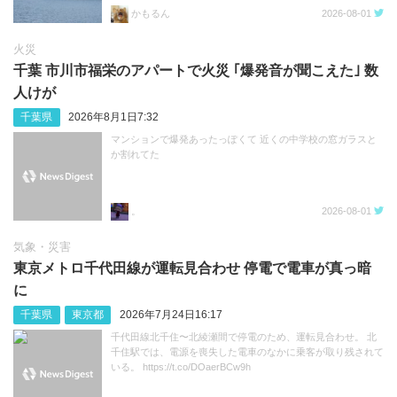
かもるん
2026-08-01
火災
千葉 市川市福栄のアパートで火災 ｢爆発音が聞こえた｣ 数
人けが
千葉県
2026年8月1日7:32
マンションで爆発あったっぽくて 近くの中学校の窓ガラスと
か割れてた
。
2026-08-01
気象・災害
東京メトロ千代田線が運転見合わせ 停電で電車が真っ暗
に
千葉県
東京都
2026年7月24日16:17
千代田線北千住〜北綾瀬間で停電のため、運転見合わせ。 北
千住駅では、電源を喪失した電車のなかに乗客が取り残されて
いる。 https://t.co/DOaerBCw9h