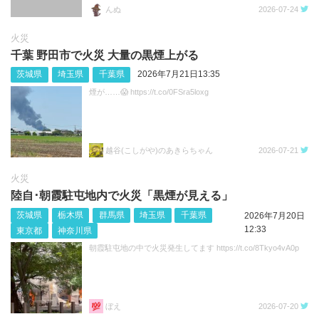
んぬ
2026-07-24
火災
千葉 野田市で火災 大量の黒煙上がる
茨城県
埼玉県
千葉県
2026年7月21日13:35
煙が……😱 https://t.co/0FSra5loxg
越谷(こしがや)のあきらちゃん
2026-07-21
火災
陸自･朝霞駐屯地内で火災「黒煙が見える」
茨城県
栃木県
群馬県
埼玉県
千葉県
2026年7月20日
12:33
東京都
神奈川県
朝霞駐屯地の中で火災発生してます https://t.co/8Tkyo4vA0p
ぼえ
2026-07-20