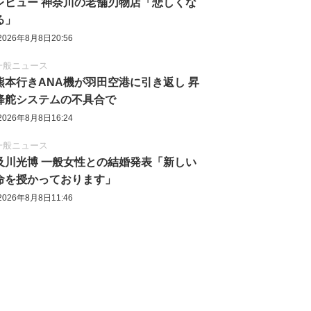
レビュー 神奈川の老舗刃物店「悲しくな
る」
2026年8月8日20:56
一般ニュース
熊本行きANA機が羽田空港に引き返し 昇
降舵システムの不具合で
2026年8月8日16:24
一般ニュース
及川光博 一般女性との結婚発表「新しい
命を授かっております」
2026年8月8日11:46