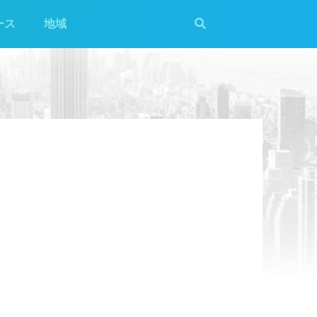
ース
地域