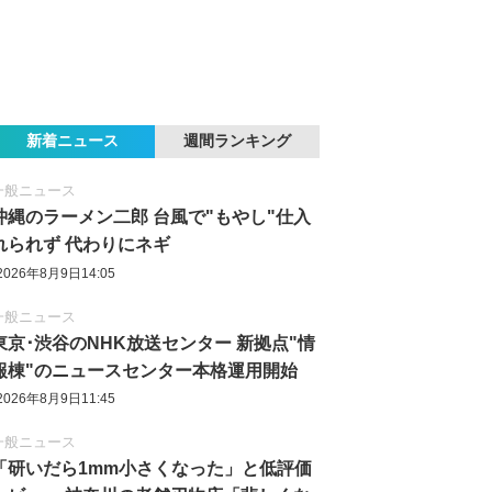
新着ニュース
週間ランキング
一般ニュース
沖縄のラーメン二郎 台風で"もやし"仕入
れられず 代わりにネギ
2026年8月9日14:05
一般ニュース
東京‪･‬渋谷のNHK放送センター 新拠点"情
報棟"のニュースセンター本格運用開始
2026年8月9日11:45
一般ニュース
「研いだら1mm小さくなった」と低評価