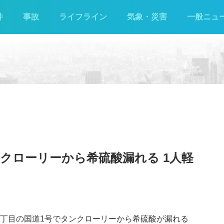
件
事故
ライフライン
気象・災害
一般ニュ
クローリーから希硫酸漏れる 1人軽
尾2丁目の国道1号でタンクローリーから希硫酸が漏れる