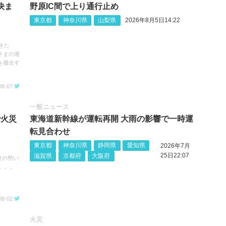
決ま
野原IC間で上り通行止め
東京都
神奈川県
山梨県
2026年8月5日14:22
きた
さまの運
を撤去す
08-07
一般ニュース
で火災
東海道新幹線が運転再開 大雨の影響で一時運
転見合わせ
東京都
神奈川県
静岡県
愛知県
2026年7月
25日22:07
滋賀県
京都府
大阪府
炎の勢い
。。。
08-02
火災