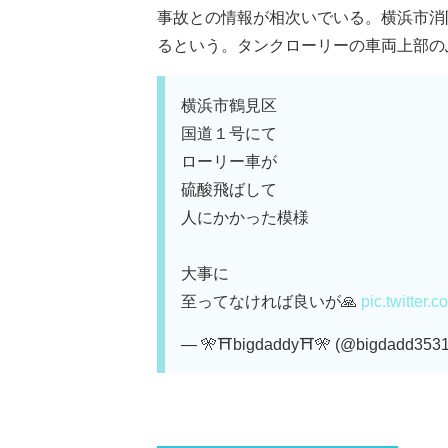
事故との情報が相次いでいる。横浜市消
るという。タンクローリーの車両上部のふた
横浜市鶴見区
国道１号にて
ローリー車が
硫酸飛ばして
人にかかった模様
大事に
至ってなければ良いが🙏
pic.twitter
— 🎌⛩bigdaddy⛩🎌 (@bigdadd353