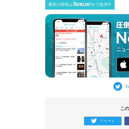
最新の情報は
で提供中
こ
ツイート