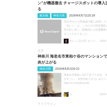
ン"が機器撤去 チャージスポットの導入
る
東京都
神奈川県
2026年8月7日20:29
2021年から小田急線の駅に設置して
「充レン」は、このたび小田急電鉄
営方針に伴い、駅構内から設置機器
ることとなりました。
充レン【公式】モバイルバッテリーレンタル
2026-
火災
神奈川 海老名市東柏ケ谷のマンション
炎が上がる
神奈川県
2026年8月2日6:22
海老名市東柏ヶ谷2丁目でで火災。 
がすごい。 全然消化できないみたい
https://t.co/tcgfXoLe6t
yu
2026-
ライフライン