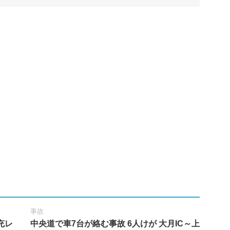
事故
充レ
中央道で車7台が絡む事故 6人けが 大月IC～上