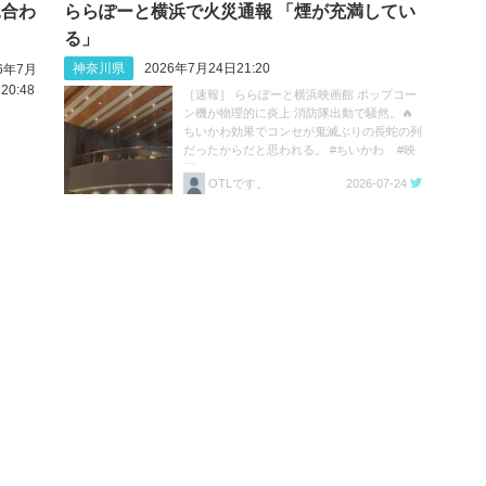
見合わ
ららぽーと横浜で火災通報 「煙が充満してい
る」
神奈川県
2026年7月24日21:20
26年7月
20:48
［速報］ ららぽーと横浜映画館 ポップコー
ン機が物理的に炎上 消防隊出動で騒然。🔥
ちいかわ効果でコンセが鬼滅ぶりの長蛇の列
だったからだと思われる。 #ちいかわ #映
画ちいかわ https://t.co/HK2ivZFE2B
OTLです。
2026-07-24