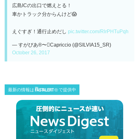
広島ICの出口で燃えとる！
車かトラック分からんけど😱
えぐすぎ！通行止めだし
pic.twitter.com/RlrPHTuPqh
— すがびあ®︎〜Capriccio (@SILVIA15_SR)
October 26, 2017
最新の情報は
で提供中