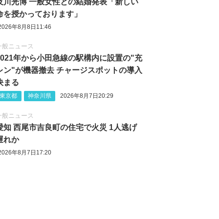
及川光博 一般女性との結婚発表「新しい
命を授かっております」
2026年8月8日11:46
一般ニュース
2021年から小田急線の駅構内に設置の"充
レン"が機器撤去 チャージスポットの導入
決まる
東京都
神奈川県
2026年8月7日20:29
一般ニュース
愛知 西尾市吉良町の住宅で火災 1人逃げ
遅れか
2026年8月7日17:20