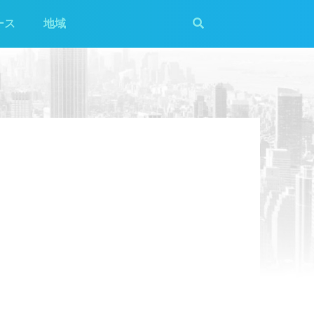
ース
地域