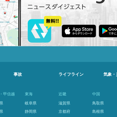
事故
ライフライン
気象・
・甲信越
東海
近畿
中国
県
岐阜県
滋賀県
鳥取県
県
静岡県
京都府
島根県