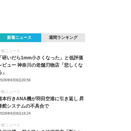
新着ニュース
週間ランキング
一般ニュース
「研いだら1mm小さくなった」と低評価
レビュー 神奈川の老舗刃物店「悲しくな
る」
2026年8月8日20:56
一般ニュース
熊本行きANA機が羽田空港に引き返し 昇
降舵システムの不具合で
2026年8月8日16:24
一般ニュース