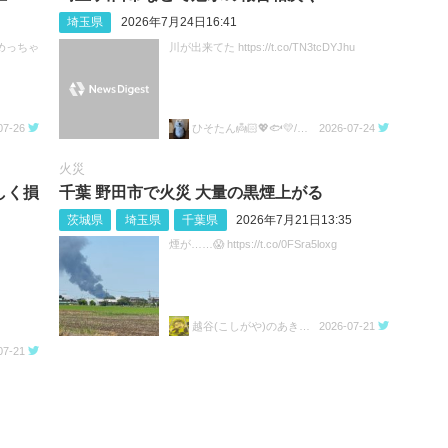
埼玉県
2026年7月24日16:41
めっちゃ
川が出来てた https://t.co/TN3tcDYJhu
07-26
ひそたん👼🏻💖🐟️💛/🍚💙🐼🧡
2026-07-24
火災
しく損
千葉 野田市で火災 大量の黒煙上がる
茨城県
埼玉県
千葉県
2026年7月21日13:35
煙が……😱 https://t.co/0FSra5loxg
越谷(こしがや)のあきらちゃん
2026-07-21
07-21