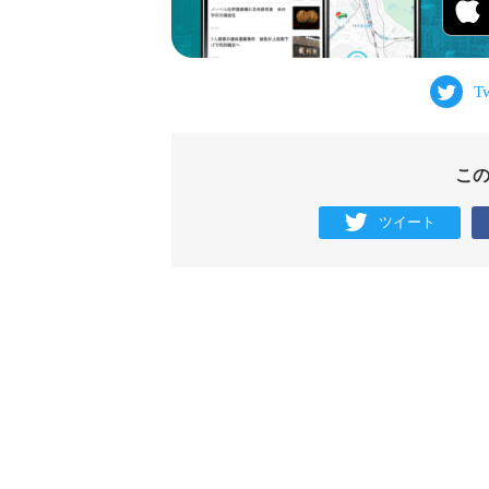
こ
ツイート