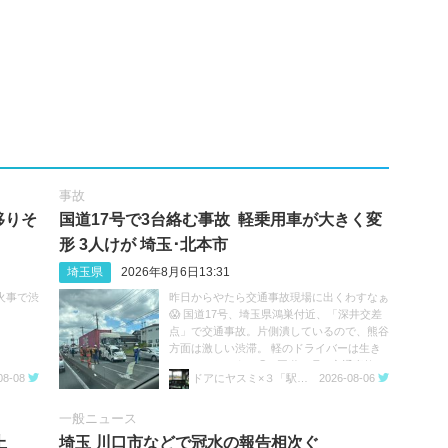
事故
移りそ
国道17号で3台絡む事故 軽乗用車が大きく変
形 3人けが 埼玉･北本市
埼玉県
2026年8月6日13:31
火事で渋
昨日からやたら交通事故現場に出くわすなぁ
😱 国道17号、埼玉県鴻巣付近、「深井交差
点」で交通事故。片側潰しているので、熊谷
方面は激しい渋滞。 軽のドライバーは生き
ているのだろうか😓 #国道17号 #交通事故 #
08-08
ドアにヤスミ×３「駅員ボヤキ垢」
2026-08-06
渋滞 https://t.co/sGeXdbCMfk
一般ニュース
上
埼玉 川口市などで冠水の報告相次ぐ