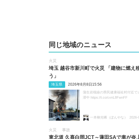
同じ地域のニュース
火災
埼玉 越谷市新川町で火災 「建物に燃え
う」
埼玉県
2026年8月8日15:56
蒲生岩槻線の県民健康福祉村付近で
滞中 https://t.co/cvnL8FwnFF
一本柳光唏（ぽんやな）
2026-
火災
事故
東北道 久喜白岡JCT～蓮田SAで車が炎