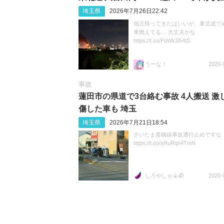
埼玉県
2026年7月26日22:42
地元帰ってきたはいいが、東北道で
車燃えてる… 大丈夫かな
https://t.co/PoWk3i54tS
うーな！
2026-
事故
蓮田市の県道で3台絡む事故 4人搬送 激
傷した車も 埼玉
埼玉県
2026年7月21日18:54
さいたま栗橋線事故通行止めですな
https://t.co/xRuRqh4TmN
しろやしゃ🍙🥀
2026-