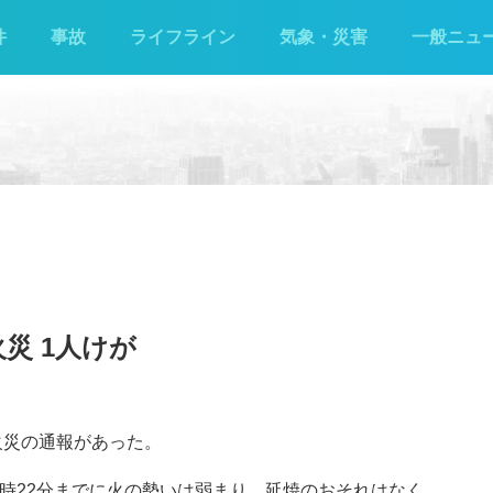
件
事故
ライフライン
気象・災害
一般ニュ
災 1人けが
で火災の通報があった。
9時22分までに火の勢いは弱まり、延焼のおそれはなく