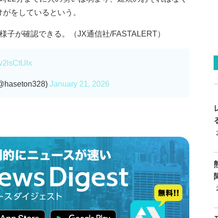
けがをしているという。
子が確認できる。（JX通信社/FASTALERT）
Qv2lsCtUlx
seton328)
January 21, 2026