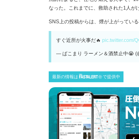
なった。これまでに、救助された1人が
SNS上の投稿からは、煙が上がっている様
すぐ近所が火事だ🔥
pic.twitter.com/
— ぱこまり ラーメン＆酒禁止中😭 (@ha
最新の情報は
で提供中