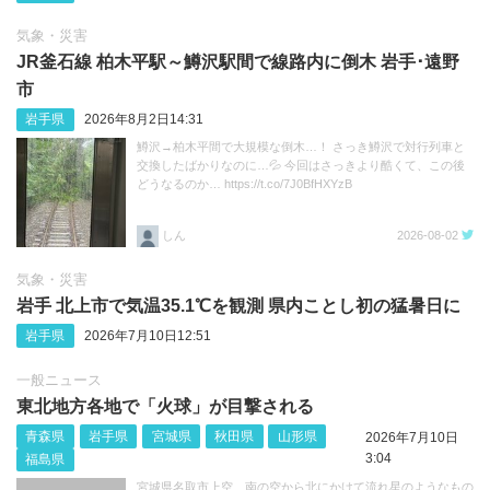
気象・災害
JR釜石線 柏木平駅～鱒沢駅間で線路内に倒木 岩手･遠野
市
岩手県
2026年8月2日14:31
鱒沢→柏木平間で大規模な倒木…！ さっき鱒沢で対行列車と
交換したばかりなのに…💦 今回はさっきより酷くて、この後
どうなるのか… https://t.co/7J0BfHXYzB
しん
2026-08-02
気象・災害
岩手 北上市で気温35.1℃を観測 県内ことし初の猛暑日に
岩手県
2026年7月10日12:51
一般ニュース
東北地方各地で「火球」が目撃される
青森県
岩手県
宮城県
秋田県
山形県
2026年7月10日
3:04
福島県
宮城県名取市上空、南の空から北にかけて流れ星のようなもの