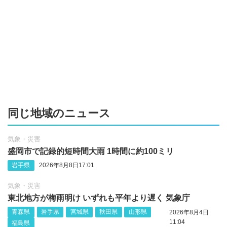
同じ地域のニュース
気象・災害
盛岡市で記録的短時間大雨 1時間に約100ミリ
岩手県
2026年8月8日17:01
気象・災害
東北地方が梅雨明け いずれも平年より遅く 気象庁
青森県
岩手県
宮城県
秋田県
山形県
2026年8月4日
11:04
福島県