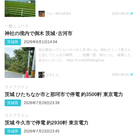
ブルーMUSASHI
2026-08-05
一般ニュース
神社の境内で倒木 茨城･古河市
茨城県
2026年8月1日14:04
気の横歩いてたらバキバキと音 怖いね、倒れそうって奥さん
と話してたら次の瞬間、、、危機一髪、怖かった。 破裂した
音みたいだった、 https://t.co/QMs6imgGua
はるたん
2026-08-01
ライフライン
茨城 ひたちなか市と那珂市で停電 約3500軒 東京電力
茨城県
2026年7月29日23:39
ライフライン
茨城 牛久市で停電 約2930軒 東京電力
茨城県
2026年7月23日23:45