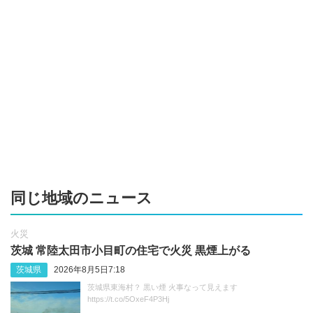
同じ地域のニュース
火災
茨城 常陸太田市小目町の住宅で火災 黒煙上がる
茨城県
2026年8月5日7:18
茨城県東海村？ 黒い煙 火事なって見えます
https://t.co/5OxeF4P3Hj