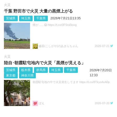
火災
千葉 野田市で火災 大量の黒煙上がる
茨城県
埼玉県
千葉県
2026年7月21日13:35
煙が……😱 https://t.co/0FSra5loxg
越谷(こしがや)のあきらちゃん
2026-07-21
火災
陸自･朝霞駐屯地内で火災「黒煙が見える」
茨城県
栃木県
群馬県
埼玉県
千葉県
2026年7月20日
12:33
東京都
神奈川県
朝霞駐屯地の中で火災発生してます https://t.co/8Tkyo4vA0p
ぼえ
2026-07-20