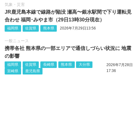
気象・災害
JR鹿児島本線で線路が陥没 瀬高〜銀水駅間で下り運転見
合わせ 福岡･みやま市（29日13時30分現在）
福岡県
佐賀県
熊本県
2026年7月29日13:56
一般ニュース
携帯各社 熊本県の一部エリアで通信しづらい状況に 地震
の影響
福岡県
佐賀県
長崎県
熊本県
大分県
2026年7月28日
17:36
宮崎県
鹿児島県