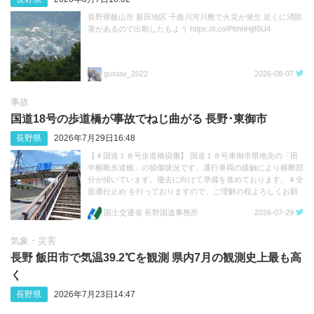
長野県飯山市 新田地区 千曲川河川敷で火災が発生 近くに消防
署があるので出動したもよう https://t.co/PbhhHj85U4
gustav_2022
2026-08-07
事故
国道18号の歩道橋が事故でねじ曲がる 長野･‬東御市
長野県
2026年7月29日16:48
【＃国道１８号歩道橋損傷】 国道１８号東御市県地先の「田
中横断歩道橋」の損傷状況です。通行車両の接触により横断部
分が傾いています。撤去に向けて準備を進めております。＃全
面通行止め を行っておりますので、ご理解の程よろしくお願
いします。 https://t.co/FFvc7Q3mwp https://t.co/1e11TQhkua
国土交通省 長野国道事務所
2026-07-29
気象・災害
長野 飯田市で気温39.2℃を観測 県内7月の観測史上最も高
く
長野県
2026年7月23日14:47