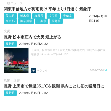
一般ニュース
関東甲信地方が梅雨明け 平年より1日遅く 気象庁
茨城県
栃木県
群馬県
埼玉県
千葉県
2026年7月20
日11:03
東京都
神奈川県
山梨県
長野県
火災
長野 松本市庄内で火災 煙上がる
長野県
2026年7月10日21:32
【速報】松本市庄内2丁目で火事 市街地で2日連続の火事に現
場騒然 https://t.co/2QnKrkI10D
マツサイ
2026-07-10
気象・災害
長野 上田市で気温35.1℃を観測 県内ことし初の猛暑日に
長野県
2026年7月10日12:52