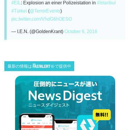
#EIL
: Explosion an einer Polizeistation in
#Istanbul
#Türkei
(
@TerrorEvents
)
pic.twitter.com/VhdG6hOESO
— I.E.N. (@GoldenKrant)
October 6, 2016
最新の情報は
で提供中