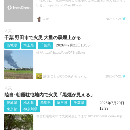
千住駅では、電源を喪失した電車のなかに乗客が取り残されて
いる。 https://t.co/DOaerBCw9h
んぬ
2026-07-24
火災
千葉 野田市で火災 大量の黒煙上がる
茨城県
埼玉県
千葉県
2026年7月21日13:35
煙が……😱 https://t.co/0FSra5loxg
越谷(こしがや)のあきらちゃん
2026-07-21
火災
陸自･朝霞駐屯地内で火災「黒煙が見える」
茨城県
栃木県
群馬県
埼玉県
千葉県
2026年7月20日
12:33
東京都
神奈川県
朝霞駐屯地の中で火災発生してます https://t.co/8Tkyo4vA0p