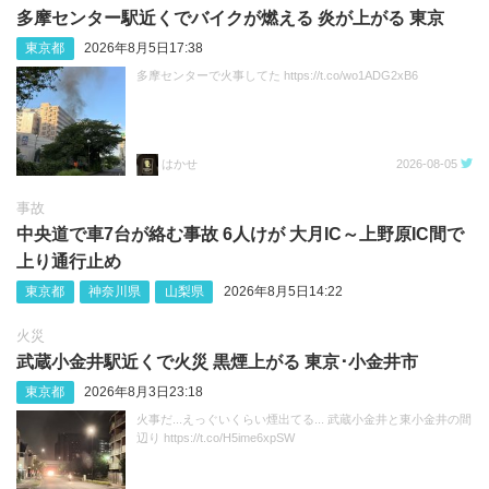
多摩センター駅近くでバイクが燃える 炎が上がる 東京
東京都
2026年8月5日17:38
多摩センターで火事してた https://t.co/wo1ADG2xB6
はかせ
2026-08-05
事故
中央道で車7台が絡む事故 6人けが 大月IC～上野原IC間で
上り通行止め
東京都
神奈川県
山梨県
2026年8月5日14:22
火災
武蔵小金井駅近くで火災 黒煙上がる 東京･小金井市
東京都
2026年8月3日23:18
火事だ...えっぐいくらい煙出てる... 武蔵小金井と東小金井の間
辺り https://t.co/H5ime6xpSW