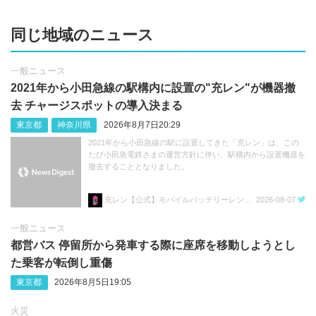
同じ地域のニュース
一般ニュース
2021年から小田急線の駅構内に設置の"充レン"が機器撤
去 チャージスポットの導入決まる
東京都
神奈川県
2026年8月7日20:29
2021年から小田急線の駅に設置してきた「充レン」は、この
たび小田急電鉄さまの運営方針に伴い、駅構内から設置機器を
撤去することとなりました。
充レン【公式】モバイルバッテリーレンタル
2026-08-07
一般ニュース
都営バス 停留所から発車する際に座席を移動しようとし
た乗客が転倒し重傷
東京都
2026年8月5日19:05
火災