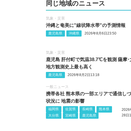
同じ地域のニュース
気象・災害
沖縄‪と奄美に"線状降水帯"の予測情報
鹿児島県
沖縄県
2026年8月6日23:50
気象・災害
鹿児島 肝付町で気温38.7℃を観測 薩摩
地方観測史上最も高く
鹿児島県
2026年8月2日13:18
一般ニュース
携帯各社 熊本県の一部エリアで通信し
状況に 地震の影響
福岡県
佐賀県
長崎県
熊本県
202
28日1
大分県
宮崎県
鹿児島県