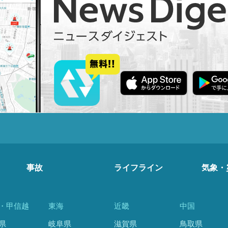
事故
ライフライン
気象・
・甲信越
東海
近畿
中国
県
岐阜県
滋賀県
鳥取県