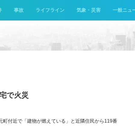
件
事故
ライフライン
気象・災害
一般ニュ
宅で火災
福元町付近で「建物が燃えている」と近隣住民から119番