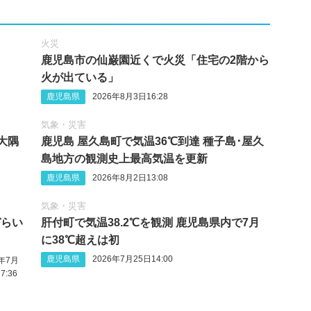
火災
鹿児島市の仙巌園近くで火災「住宅の2階から
火が出ている」
鹿児島県
2026年8月3日16:28
気象・災害
･大隅
鹿児島 屋久島町で気温36℃到達 種子島･屋久
島地方の観測史上最高気温を更新
鹿児島県
2026年8月2日13:08
気象・災害
づらい
肝付町で気温38.2℃を観測 鹿児島県内で7月
に38℃超えは初
鹿児島県
2026年7月25日14:00
6年7月
7:36