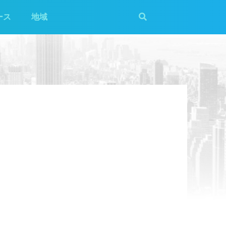
ース
地域