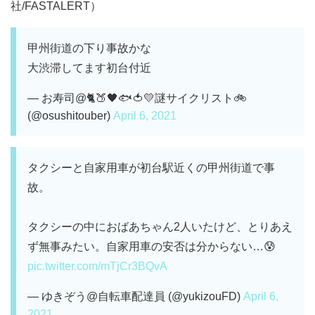
社/FASTALERT）
甲州街道の下り事故かな
大渋滞してます初台付近
— お寿司@🐈🍑🖤🐟🍅💛謎サイクリスト🚲
(@osushitouber)
April 6, 2021
タクシーと自家用車が初台駅近くの甲州街道で事
故。
タクシーの中におばあちゃん2人いたけど、とりあえ
ず無事みたい。自家用車の安否は分からない…😰
pic.twitter.com/mTjCr3BQvA
— ゆきぞう@自転車配達員 (@yukizouFD)
April 6,
2021