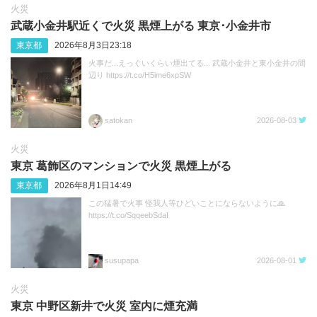
火災
武蔵小金井駅近くで火災 黒煙上がる 東京･小金井市
東京都
2026年8月3日23:18
火事だ...えっぐいくらい煙出てる... 武蔵小金井と東小金井の間
辺り https://t.co/H5ime6xpSW
satokan
2026-08-03
火災
東京 葛飾区のマンションで火災 黒煙上がる
東京都
2026年8月1日14:49
この猛暑で火事 怪我人等ひどいことにならないように🙏
https://t.co/SqqeebSdaI
susupapa
2026-08-01
火災
東京 中野区新井で火災 室内に煙充満