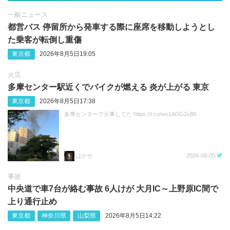
一般ニュース
都営バス 停留所から発車する際に座席を移動しようとし
た乗客が転倒し重傷
東京都
2026年8月5日19:05
火災
多摩センター駅近くでバイクが燃える 炎が上がる 東京
東京都
2026年8月5日17:38
多摩センターで火事してた https://t.co/wo1ADG2xB6
はかせ
2026-08-05
事故
中央道で車7台が絡む事故 6人けが 大月IC～上野原IC間で
上り通行止め
東京都
神奈川県
山梨県
2026年8月5日14:22