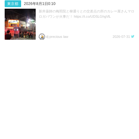
東京都
2026年8月1日0:10
新井薬師の梅照院と柳通りとの交差点の所のカレー屋さんマロ
ロガバワンが火事だ！ https://t.co/UDSLGhgVlL
dj precious law
2026-07-31