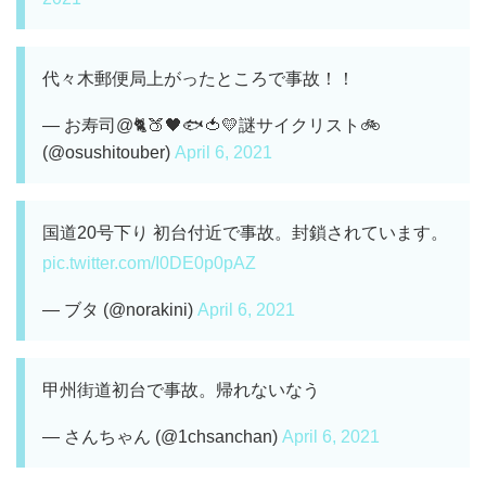
代々木郵便局上がったところで事故！！
— お寿司@🐈🍑🖤🐟🍅💛謎サイクリスト🚲
(@osushitouber)
April 6, 2021
国道20号下り 初台付近で事故。封鎖されています。
pic.twitter.com/I0DE0p0pAZ
— ブタ (@norakini)
April 6, 2021
甲州街道初台で事故。帰れないなう
— さんちゃん (@1chsanchan)
April 6, 2021