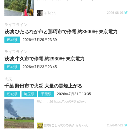
はるたん
2026-08-01
ライフライン
茨城 ひたちなか市と那珂市で停電 約3500軒 東京電力
茨城県
2026年7月29日23:39
ライフライン
茨城 牛久市で停電 約2930軒 東京電力
茨城県
2026年7月23日23:45
火災
千葉 野田市で火災 大量の黒煙上がる
茨城県
埼玉県
千葉県
2026年7月21日13:35
煙が……😱 https://t.co/0FSra5loxg
越谷(こしがや)のあきらちゃん
2026-07-21