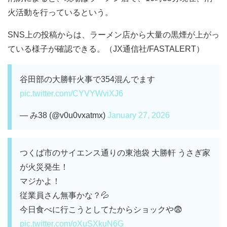
火活動を行っているという。
SNS上の投稿からは、ラーメン店から大量の黒煙が上がっ
ている様子が確認できる。（JX通信社/FASTALERT）
谷田部の大勝軒火事で354混んでます
pic.twitter.com/CYVYWviXJ6
— み38 (@v0u0vxatmx)
January 27, 2026
つくば市のサイエンス通りの東池袋 大勝軒 うさぎ家
が火災発生！
マジかよ！
従業員さん無事かな？💦
今日食べに行こうとしてたからショックや😨
pic.twitter.com/oXuSXkuN6G