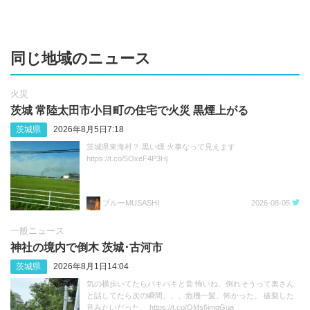
同じ地域のニュース
火災
茨城 常陸太田市小目町の住宅で火災 黒煙上がる
茨城県
2026年8月5日7:18
茨城県東海村？ 黒い煙 火事なって見えます
https://t.co/5OxeF4P3Hj
ブルーMUSASHI
2026-08-05
一般ニュース
神社の境内で倒木 茨城･古河市
茨城県
2026年8月1日14:04
気の横歩いてたらバキバキと音 怖いね、倒れそうって奥さん
と話してたら次の瞬間、、、危機一髪、怖かった。 破裂した
音みたいだった、 https://t.co/QMs6imgGua