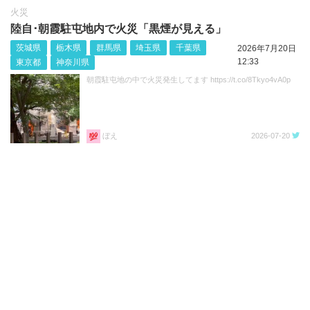
火災
陸自･朝霞駐屯地内で火災「黒煙が見える」
茨城県
栃木県
群馬県
埼玉県
千葉県
2026年7月20日
12:33
東京都
神奈川県
朝霞駐屯地の中で火災発生してます https://t.co/8Tkyo4vA0p
ぼえ
2026-07-20