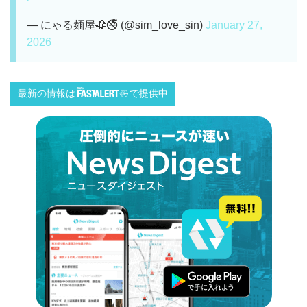
— にゃる麺屋🥀🚭 (@sim_love_sin)
January 27,
2026
最新の情報は
で提供中