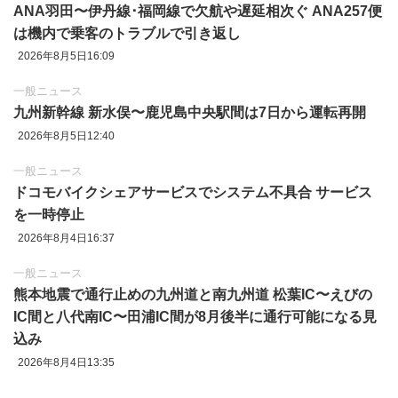
ANA羽田〜伊丹線･福岡線で欠航や遅延相次ぐ ANA257便
は機内で乗客のトラブルで引き返し
2026年8月5日16:09
一般ニュース
九州新幹線 新水俣〜鹿児島中央駅間は7日から運転再開
2026年8月5日12:40
一般ニュース
ドコモバイクシェアサービスでシステム不具合 サービス
を一時停止
2026年8月4日16:37
一般ニュース
熊本地震で通行止めの九州道と南九州道 松葉IC〜えびの
IC間と八代南IC〜田浦IC間が8月後半に通行可能になる見
込み
2026年8月4日13:35