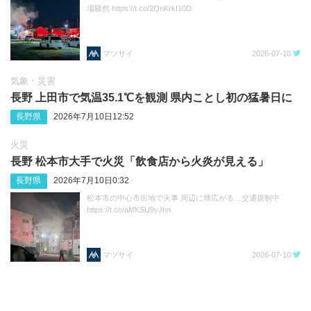
場騒然 https://t.co/2QnKrkI10D
マツサイ
2026-07-10
気象・災害
長野 上田市で気温35.1℃を観測 県内ことし初の猛暑日に
長野県
2026年7月10日12:52
火災
長野 松本市大手で火災「飲食店から火炎が見える」
長野県
2026年7月10日0:32
松本市の中心市街地で火事 周辺に煙広がる…交通規制中
https://t.co/aMKSU9yJhn
マツサイ
2026-07-10