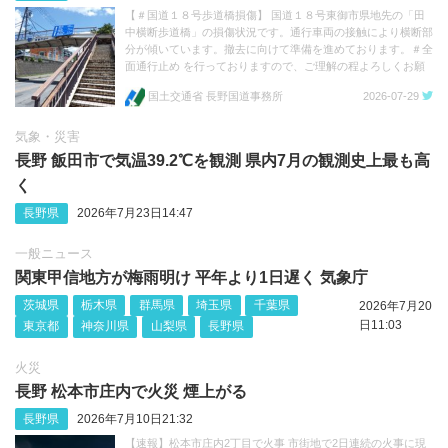
【＃国道１８号歩道橋損傷】 国道１８号東御市県地先の「田
中横断歩道橋」の損傷状況です。通行車両の接触により横断部
分が傾いています。撤去に向けて準備を進めております。＃全
面通行止め を行っておりますので、ご理解の程よろしくお願
いします。 https://t.co/FFvc7Q3mwp https://t.co/1e11TQhkua
国土交通省 長野国道事務所
2026-07-29
気象・災害
長野 飯田市で気温39.2℃を観測 県内7月の観測史上最も高
く
長野県
2026年7月23日14:47
一般ニュース
関東甲信地方が梅雨明け 平年より1日遅く 気象庁
茨城県
栃木県
群馬県
埼玉県
千葉県
2026年7月20
日11:03
東京都
神奈川県
山梨県
長野県
火災
長野 松本市庄内で火災 煙上がる
長野県
2026年7月10日21:32
【速報】松本市庄内2丁目で火事 市街地で2日連続の火事に現