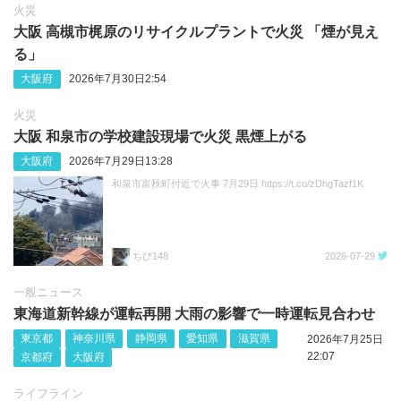
火災
大阪 高槻市梶原のリサイクルプラントで火災 「煙が見え
る」
大阪府
2026年7月30日2:54
火災
大阪 和泉市の学校建設現場で火災 黒煙上がる
大阪府
2026年7月29日13:28
和泉市富秋町付近で火事 7月29日 https://t.co/zDhgTazf1K
ちび148
2026-07-29
一般ニュース
東海道新幹線が運転再開 大雨の影響で一時運転見合わせ
東京都
神奈川県
静岡県
愛知県
滋賀県
2026年7月25日
22:07
京都府
大阪府
ライフライン