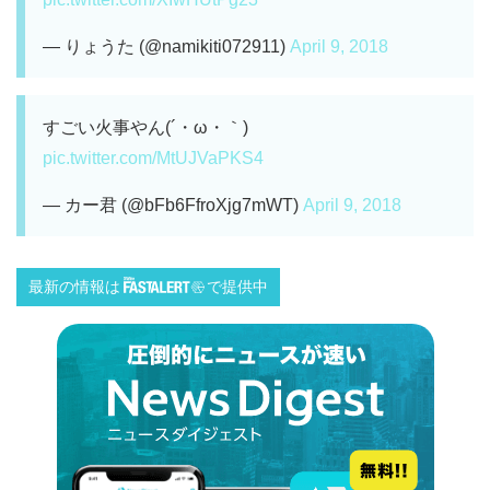
— りょうた (@namikiti072911)
April 9, 2018
すごい火事やん(´・ω・｀)
pic.twitter.com/MtUJVaPKS4
— カー君 (@bFb6FfroXjg7mWT)
April 9, 2018
最新の情報は
で提供中