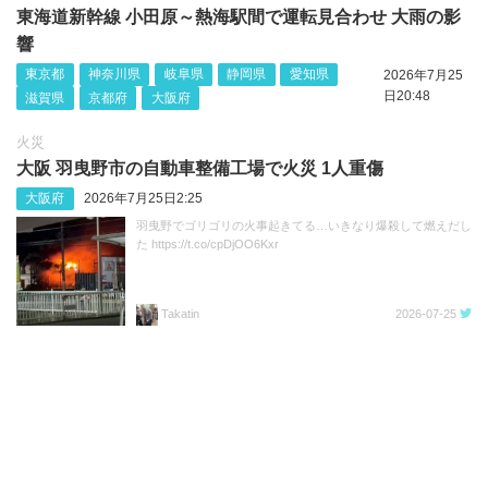
東海道新幹線 小田原～熱海駅間で運転見合わせ 大雨の影
響
東京都
神奈川県
岐阜県
静岡県
愛知県
2026年7月25
日20:48
滋賀県
京都府
大阪府
火災
大阪 羽曳野市の自動車整備工場で火災 1人重傷
大阪府
2026年7月25日2:25
羽曳野でゴリゴリの火事起きてる…いきなり爆殺して燃えだし
た https://t.co/cpDjOO6Kxr
Takatin
2026-07-25