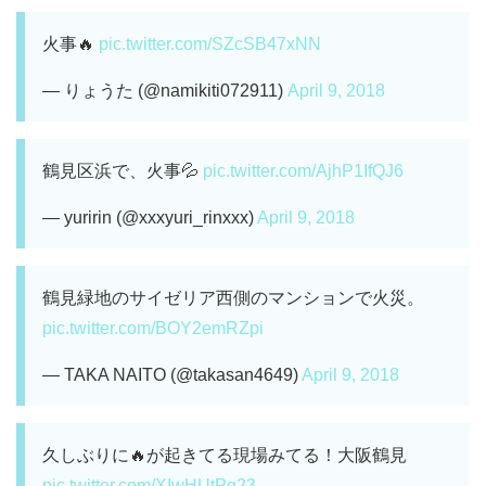
火事🔥
pic.twitter.com/SZcSB47xNN
— りょうた (@namikiti072911)
April 9, 2018
鶴見区浜で、火事💦
pic.twitter.com/AjhP1IfQJ6
— yuririn (@xxxyuri_rinxxx)
April 9, 2018
鶴見緑地のサイゼリア西側のマンションで火災。
pic.twitter.com/BOY2emRZpi
— TAKA NAITO (@takasan4649)
April 9, 2018
久しぶりに🔥が起きてる現場みてる！大阪鶴見
pic.twitter.com/XIwHUtPg23