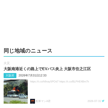
同じ地域のニュース
火災
大阪南港近くの路上でEVバス炎上 大阪市住之江区
大阪府
2026年7月31日12:33
https://t.co/h8nay5POd7 https://t.co/BLPHE4Bm7h
配車マンA君
2026-07-31