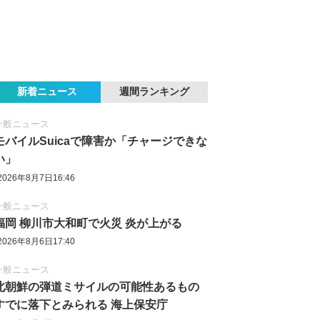
新着ニュース
週間ランキング
一般ニュース
モバイルSuicaで障害か「チャージできな
い」
2026年8月7日16:46
一般ニュース
福岡 柳川市大和町で火災 炎が上がる
2026年8月6日17:40
一般ニュース
北朝鮮の弾道ミサイルの可能性あるもの
すでに落下とみられる 海上保安庁