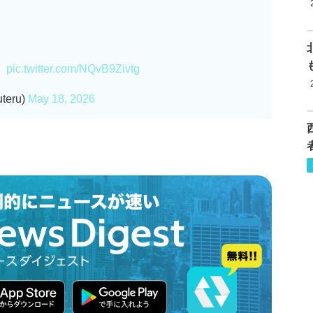
。
pic.twitter.com/NQvB9Zivtg
eru)
May 18, 2026