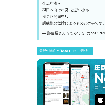
帯広空港✈️
羽田へ向け出発‼️と思いきや、
滑走路閉鎖中💦
訓練機の故障によるものとの事です
— 郵便屋さん☆てるてる (@post_terut
最新の情報は
で提供中