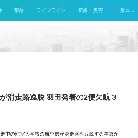
件
事故
ライフライン
気象・災害
一般ニュ
滑走路逸脱 羽田発着の2便欠航 3
陸滑走中の航空大学校の航空機が滑走路を逸脱する事故が