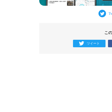
こ
ツイート