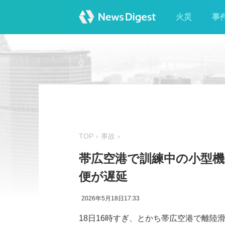
火災
事
TOP
事故
帯広空港で訓練中の小型機が
便が遅延
2026年5月18日17:33
18日16時すぎ、とかち帯広空港で離