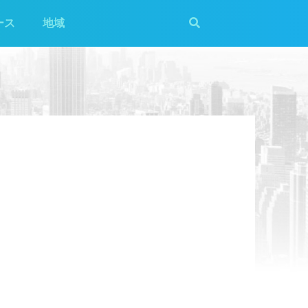
ース
地域