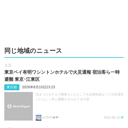
同じ地域のニュース
火災
東京ベイ有明ワシントンホテルで火災通報 宿泊客ら一時
避難 東京･江東区
東京都
2026年8月10日23:23
泊まったホテルで寝落ちしたとこで火災報知器なって火災発生
したらしく外に避難させられてる💦😭
KORIN🕊️🐦️
2026-08-10