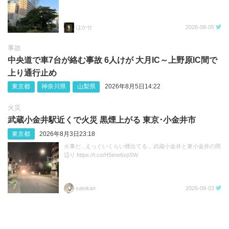
はかせ
2026-08-05
事故
中央道で車7台が絡む事故 6人けが 大月IC～上野原IC間で
上り通行止め
東京都
神奈川県
山梨県
2026年8月5日14:22
火災
武蔵小金井駅近くで火災 黒煙上がる 東京･小金井市
東京都
2026年8月3日23:18
火事だ...えっぐいくらい煙出てる... 武蔵小金井と東小金井の間
辺り https://t.co/H5ime6xpSW
satokan
2026-08-03