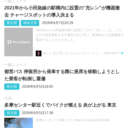
一般ニュース
2021年から小田急線の駅構内に設置の"充レン"が機器撤
去 チャージスポットの導入決まる
東京都
神奈川県
2026年8月7日20:29
2021年から小田急線の駅に設置してきた「充レン」は、この
たび小田急電鉄さまの運営方針に伴い、駅構内から設置機器を
撤去することとなりました。
充レン【公式】モバイルバッテリーレンタル
2026-08-07
一般ニュース
都営バス 停留所から発車する際に座席を移動しようとし
た乗客が転倒し重傷
東京都
2026年8月5日19:05
火災
多摩センター駅近くでバイクが燃える 炎が上がる 東京
東京都
2026年8月5日17:38
多摩センターで火事してた https://t.co/wo1ADG2xB6