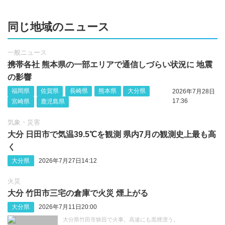
同じ地域のニュース
一般ニュース
携帯各社 熊本県の一部エリアで通信しづらい状況に 地震
の影響
福岡県
佐賀県
長崎県
熊本県
大分県
2026年7月28日
17:36
宮崎県
鹿児島県
気象・災害
大分 日田市で気温39.5℃を観測 県内7月の観測史上最も高
く
大分県
2026年7月27日14:12
火災
大分 竹田市三宅の倉庫で火災 煙上がる
大分県
2026年7月11日20:00
大分県竹田市狭田で火事。高速にも黒煙漂う。