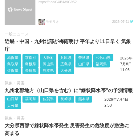
https://t.co/GXB4A9G9S2
モモリオ
2026-07-11
一般ニュース
近畿・中国・九州北部が梅雨明け 平年より11日早く 気象
庁
滋賀県
京都府
大阪府
兵庫県
奈良県
和歌山県
2026年
鳥取県
島根県
岡山県
広島県
山口県
福岡県
7月8日
11:06
佐賀県
長崎県
熊本県
大分県
気象・災害
九州北部地方（山口県を含む）に“線状降水帯”の予測情報
山口県
福岡県
佐賀県
長崎県
熊本県
2026年7月4日
2:58
大分県
気象・災害
大分県西部で線状降水帯発生 災害発生の危険度が急激に
高まる