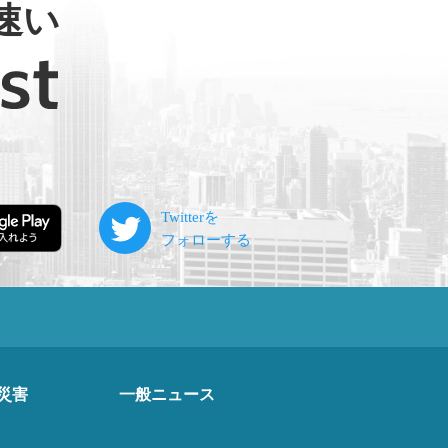
速い
災害
一般ニュース