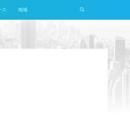
ース
地域