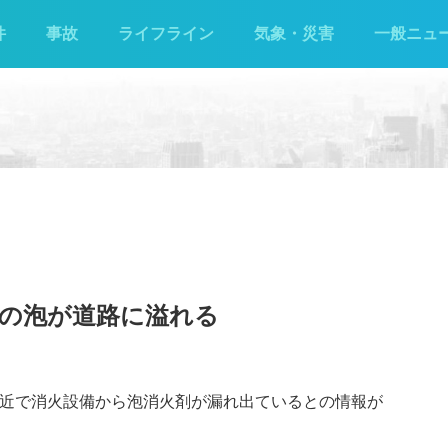
件
事故
ライフライン
気象・災害
一般ニュ
剤の泡が道路に溢れる
付近で消火設備から泡消火剤が漏れ出ているとの情報が