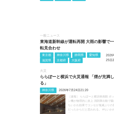
一般ニュース
東海道新幹線が運転再開 大雨の影響で
転見合わせ
東京都
神奈川県
静岡県
愛知県
202
25日2
滋賀県
京都府
大阪府
火災
ららぽーと横浜で火災通報 「煙が充満
る」
神奈川県
2026年7月24日21:20
［速報］ ららぽーと横浜映画館 ポ
ン機が物理的に炎上 消防隊出動で騒
ちいかわ効果でコンセが鬼滅ぶりの
だったからだと思われる。 #ちいか
画ちいかわ https://t.co/HK2ivZFE2B