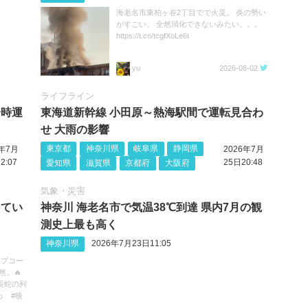
海老名市東柏ヶ谷2丁目でで火災。 炎の勢い
がすごい。 全然消化できないみたい。。。
https://t.co/tcgfXoLe6t
yu
2026-08-02
ライフライン
一時運
東海道新幹線 小田原～熱海駅間で運転見合わ
せ 大雨の影響
東京都
神奈川県
岐阜県
静岡県
6年7月
2026年7月
2:07
25日20:48
愛知県
滋賀県
京都府
大阪府
気象・災害
してい
神奈川 海老名市で気温38℃到達 県内7月の観
測史上最も高く
神奈川県
2026年7月23日11:05
ップコー
然。🔥
長蛇の列
わ #映