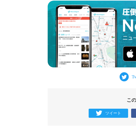
こ
ツイート