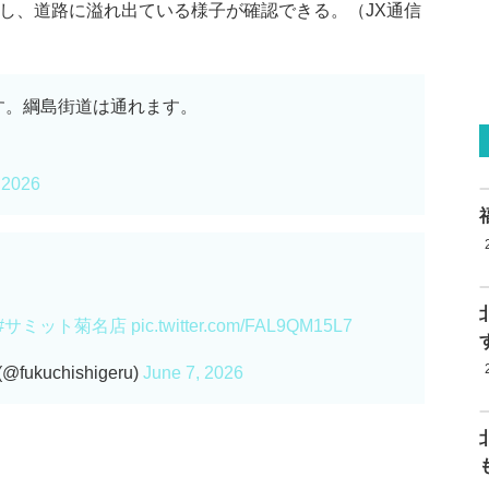
出し、道路に溢れ出ている様子が確認できる。（JX通信
す。綱島街道は通れます。
 2026
#サミット菊名店
pic.twitter.com/FAL9QM15L7
uchishigeru)
June 7, 2026