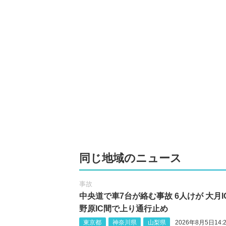
同じ地域のニュース
事故
中央道で車7台が絡む事故 6人けが 大月I
野原IC間で上り通行止め
東京都
神奈川県
山梨県
2026年8月5日14:2