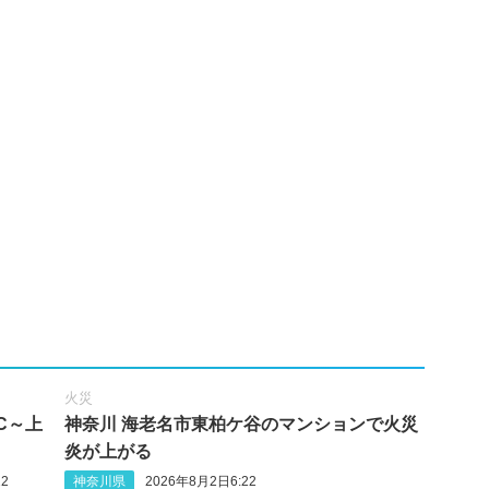
火災
C～上
神奈川 海老名市東柏ケ谷のマンションで火災
炎が上がる
2
神奈川県
2026年8月2日6:22