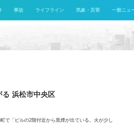
件
事故
ライフライン
気象・災害
一般ニュ
がる 浜松市中央区
馬町で「ビルの2階付近から黒煙が出ている。火が少し