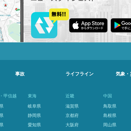
事故
ライフライン
気象・
・甲信越
東海
近畿
中国
県
岐阜県
滋賀県
鳥取県
県
静岡県
京都府
島根県
県
愛知県
大阪府
岡山県