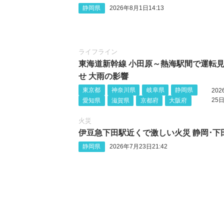
静岡県
2026年8月1日14:13
ライフライン
東海道新幹線 小田原～熱海駅間で運転
せ 大雨の影響
東京都
神奈川県
岐阜県
静岡県
20
25日
愛知県
滋賀県
京都府
大阪府
火災
伊豆急下田駅近くで激しい火災 静岡‪･‬下
静岡県
2026年7月23日21:42