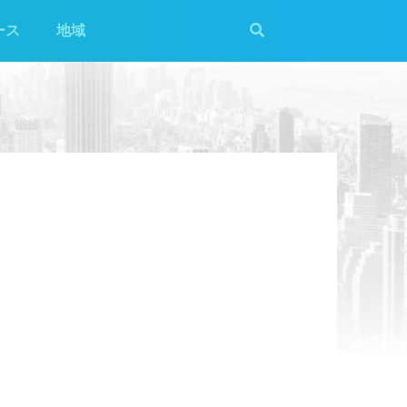
ース
地域