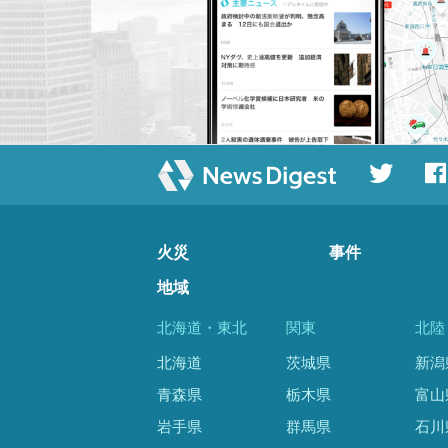
火災
事件
地域
北海道・東北
関東
北陸
北海道
茨城県
新潟
青森県
栃木県
富山
岩手県
群馬県
石川