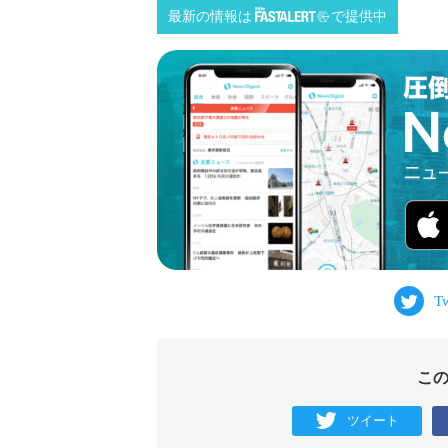
最新の情報は
で提供中
こ
ツイート