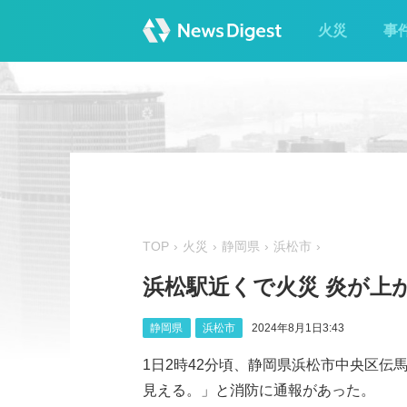
火災
事
TOP
火災
静岡県
浜松市
浜松駅近くで火災 炎が上
静岡県
浜松市
2024年8月1日3:43
1日2時42分頃、静岡県浜松市中央区伝
見える。」と消防に通報があった。