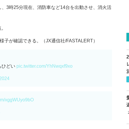
、3時25分現在、消防車など14台を出動させ、消火活
点。
子が確認できる。（JX通信社/FASTALERT）
もひどい
pic.twitter.com/YhNwqxf9xo
 2024
.com/xggWUyo9bO
4