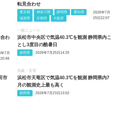
転見合わせ
東京都
神奈川県
静岡県
愛知県
2026年7月
25日22:07
滋賀県
京都府
大阪府
一般ニュース
見合わ
浜松市中央区で気温40.3℃を観測 静岡県内こ
とし3度目の酷暑日
静岡県
2026年7月25日14:25
26年7月
20:48
気象・災害
田市
浜松市天竜区で気温40.3℃を観測 静岡県内7
月の観測史上最も高く
静岡県
2026年7月23日13:02