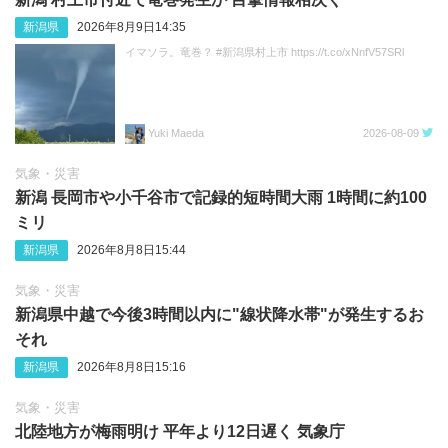
新潟県
2026年8月9日14:35
イマソラ。竜巻？ #新潟県村上市 https://t.co/xNnfV57SRl
Yuki Maeda
2026-08-09
気象・災害
新潟 長岡市や小千谷市で記録的短時間大雨 1時間に約100
ミリ
新潟県
2026年8月8日15:44
気象・災害
新潟県中越で今後3時間以内に"線状降水帯"が発生するお
それ
新潟県
2026年8月8日15:16
気象・災害
北陸地方が梅雨明け 平年より12日遅く 気象庁