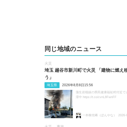
同じ地域のニュース
火災
埼玉 越谷市新川町で火災 「建物に燃え
う」
埼玉県
2026年8月8日15:56
蒲生岩槻線の県民健康福祉村付近で
滞中 https://t.co/cvnL8FwnFF
一本柳光唏（ぽんやな）
2026-
火災
事故