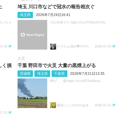
上
埼玉 川口市などで冠水の報告相次ぐ
埼玉県
2026年7月24日16:41
めっちゃ
川が出来てた https://t.co/TN3tcDYJhu
07-26
ひそたん👼🏻💖🐟️💛/🍚💙🐼🧡
2026-07-24
火災
しく損
千葉 野田市で火災 大量の黒煙上がる
茨城県
埼玉県
千葉県
2026年7月21日13:35
煙が……😱 https://t.co/0FSra5loxg
越谷(こしがや)のあきらちゃん
2026-07-21
07-21