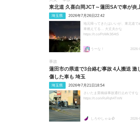
東北道 久喜白岡JCT～蓮田SAで車が炎
埼玉県
2026年7月26日22:42
地元帰ってきたはいいが、東北道で
車燃えてる… 大丈夫かな
https://t.co/PoWk3i54tS
うーな！
2026-
事故
蓮田市の県道で3台絡む事故 4人搬送 激
傷した車も 埼玉
埼玉県
2026年7月21日18:54
さいたま栗橋線事故通行止めですな
https://t.co/xRuRqh4TmN
しろやしゃ🍙🥀
2026-