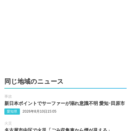
同じ地域のニュース
事故
新日本ポイントでサーファーが溺れ意識不明 愛知‪･‬田原市
愛知県
2026年8月10日15:05
火災
名古屋市中区で火災「ごみ収集車から煙が見える」