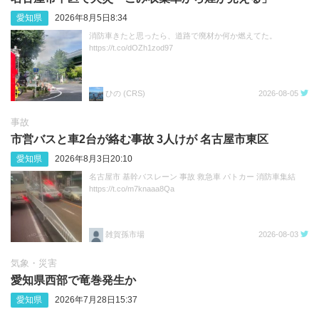
愛知県
2026年8月5日8:34
消防車きたと思ったら、道路で廃材か何か燃えてた。
https://t.co/dOZh1zod97
ひの (CRS)
2026-08-05
事故
市営バスと車2台が絡む事故 3人けが 名古屋市東区
愛知県
2026年8月3日20:10
名古屋市 基幹バスレーン 事故 救急車 パトカー 消防車集結
https://t.co/m7knaaa8Qa
雑賀孫市場
2026-08-03
気象・災害
愛知県西部で竜巻発生か
愛知県
2026年7月28日15:37