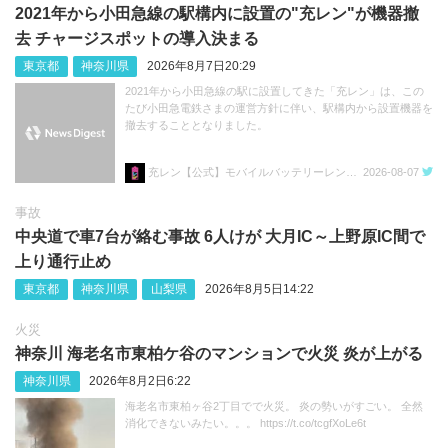
2021年から小田急線の駅構内に設置の"充レン"が機器撤
去 チャージスポットの導入決まる
東京都
神奈川県
2026年8月7日20:29
2021年から小田急線の駅に設置してきた「充レン」は、この
たび小田急電鉄さまの運営方針に伴い、駅構内から設置機器を
撤去することとなりました。
充レン【公式】モバイルバッテリーレンタル
2026-08-07
事故
中央道で車7台が絡む事故 6人けが 大月IC～上野原IC間で
上り通行止め
東京都
神奈川県
山梨県
2026年8月5日14:22
火災
神奈川 海老名市東柏ケ谷のマンションで火災 炎が上がる
神奈川県
2026年8月2日6:22
海老名市東柏ヶ谷2丁目でで火災。 炎の勢いがすごい。 全然
消化できないみたい。。。 https://t.co/tcgfXoLe6t