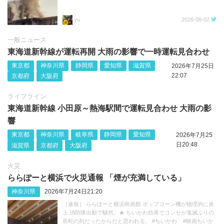
yu
2026-08-02
一般ニュース
東海道新幹線が運転再開 大雨の影響で一時運転見合わせ
東京都
神奈川県
静岡県
愛知県
滋賀県
2026年7月25日
22:07
京都府
大阪府
ライフライン
東海道新幹線 小田原～熱海駅間で運転見合わせ 大雨の影
響
東京都
神奈川県
岐阜県
静岡県
愛知県
2026年7月25
日20:48
滋賀県
京都府
大阪府
火災
ららぽーと横浜で火災通報 「煙が充満している」
神奈川県
2026年7月24日21:20
［速報］ ららぽーと横浜映画館 ポップコーン機が物理的に炎
上 消防隊出動で騒然。🔥 ちいかわ効果でコンセが鬼滅ぶりの
長蛇の列だったからだと思われる。 #ちいかわ #映画ちいか