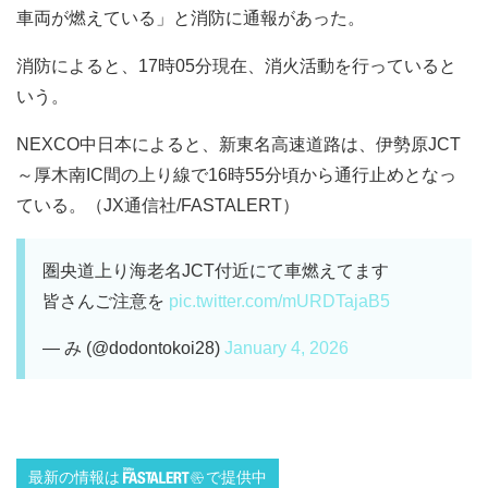
車両が燃えている」と消防に通報があった。
消防によると、17時05分現在、消火活動を行っていると
いう。
NEXCO中日本によると、新東名高速道路は、伊勢原JCT
～厚木南IC間の上り線で16時55分頃から通行止めとなっ
ている。（JX通信社/FASTALERT）
圏央道上り海老名JCT付近にて車燃えてます
皆さんご注意を
pic.twitter.com/mURDTajaB5
— み (@dodontokoi28)
January 4, 2026
最新の情報は
で提供中